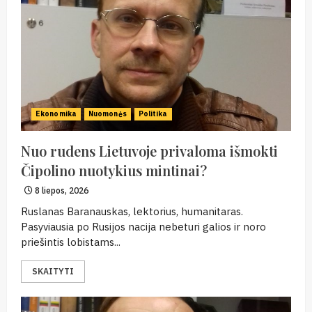
Ekonomika
Nuomonės
Politika
Nuo rudens Lietuvoje privaloma išmokti
Čipolino nuotykius mintinai?
8 liepos, 2026
Ruslanas Baranauskas, lektorius, humanitaras.
Pasyviausia po Rusijos nacija nebeturi galios ir noro
priešintis lobistams...
SKAITYTI