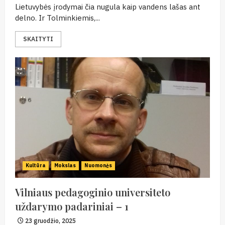
Lietuvybės įrodymai čia nugula kaip vandens lašas ant
delno. Ir Tolminkiemis,...
SKAITYTI
Kultūra
Mokslas
Nuomonės
Vilniaus pedagoginio universiteto
uždarymo padariniai – 1
23 gruodžio, 2025