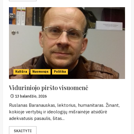
Kultūra
Nuomonės
Politika
Viduriniojo piršto visuomenė
13 balandžio, 2026
Ruslanas Baranauskas, lektorius, humanitaras. Žinant,
kokioje vertybių ir ideologijų mišrainėje atsidūrė
adekvatusis pasaulis, šitas...
SKAITYTI