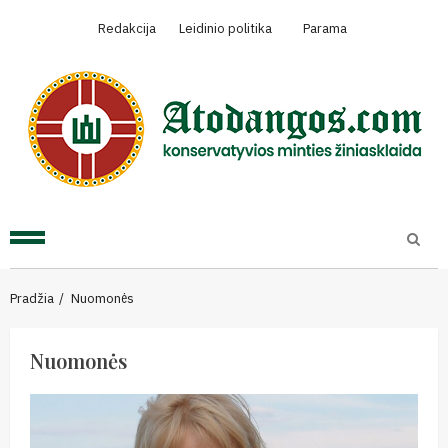
Skip
Redakcija
Leidinio politika
Parama
to
content
Primary
Menu
Pradžia
Nuomonės
Nuomonės