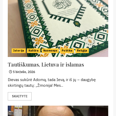
Istorija
Kultūra
Nuomonės
Politika
Religija
Tautiškumas, Lietuva ir islamas
5 birželio, 2026
Dievas sukūrė Adomą, tada Ievą, ir iš jų – daugybę
skirtingų tautų: „Žmonija! Mes...
SKAITYTI