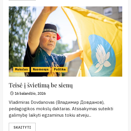
Mokslas
Nuomonės
Politika
Teisė į švietimą be sienų
16 balandžio, 2026
Vladimiras Dovdanovas (Владимир Довданов),
pedagogikos mokslų daktaras. Atsisakymas suteikti
galimybę laikyti egzaminus tokiu atveju...
SKAITYTI