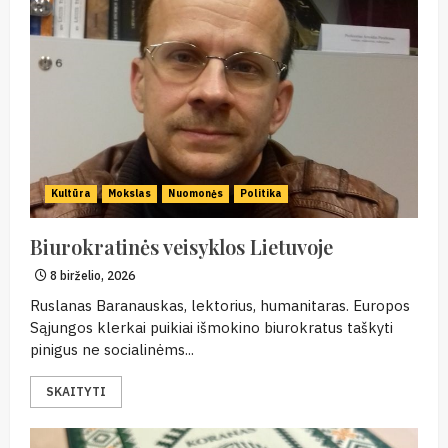
Kultūra
Mokslas
Nuomonės
Politika
Biurokratinės veisyklos Lietuvoje
8 birželio, 2026
Ruslanas Baranauskas, lektorius, humanitaras. Europos
Sąjungos klerkai puikiai išmokino biurokratus taškyti
pinigus ne socialinėms...
SKAITYTI