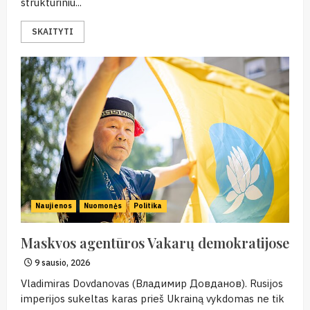
struktūriniu...
SKAITYTI
Naujienos
Nuomonės
Politika
Maskvos agentūros Vakarų demokratijose
9 sausio, 2026
Vladimiras Dovdanovas (Владимир Довданов). Rusijos
imperijos sukeltas karas prieš Ukrainą vykdomas ne tik