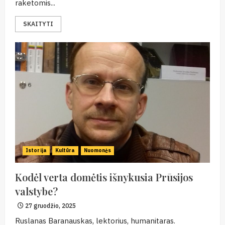
raketomis...
SKAITYTI
Istorija
Kultūra
Nuomonės
Kodėl verta domėtis išnykusia Prūsijos
valstybe?
27 gruodžio, 2025
Ruslanas Baranauskas, lektorius, humanitaras.