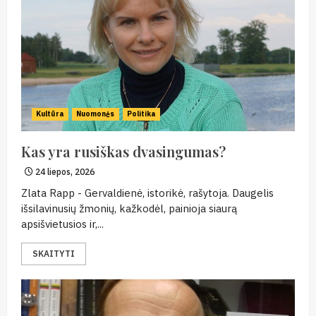
Kultūra
Nuomonės
Politika
Kas yra rusiškas dvasingumas?
24 liepos, 2026
Zlata Rapp - Gervaldienė, istorikė, rašytoja. Daugelis
išsilavinusių žmonių, kažkodėl, painioja siaurą
apsišvietusios ir,...
SKAITYTI