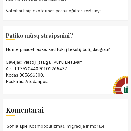
Vatnikai kaip ezoterinės pasaulėžiūros reiškinys
Patiko mūsų straipsniai?
Norite prisidėti auka, kad tokių tekstų būtų daugiau?
Gavėjas: Viešoji įstaiga „Kuriu Lietuvai“.
A.s.: LT757044090101265437
Kodas 305666308.
Paskirtis: Atodangos.
Komentarai
Sofija
apie
Kosmopolitizmas, migracija ir moralė