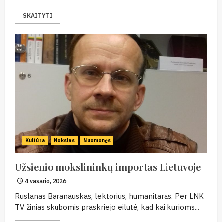
SKAITYTI
Kultūra
Mokslas
Nuomonės
Užsienio mokslininkų importas Lietuvoje
4 vasario, 2026
Ruslanas Baranauskas, lektorius, humanitaras. Per LNK
TV žinias skubomis praskriejo eilutė, kad kai kurioms...