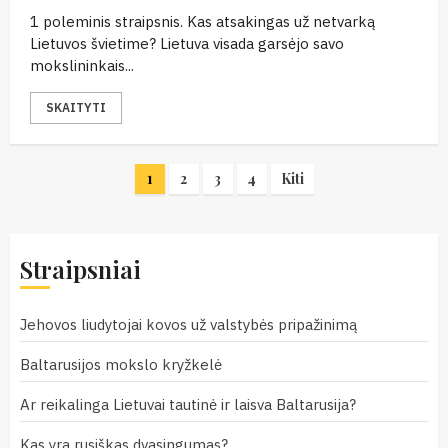
1 poleminis straipsnis. Kas atsakingas už netvarką
Lietuvos švietime? Lietuva visada garsėjo savo
mokslininkais...
SKAITYTI
Įrašų
1
2
3
4
Kiti
puslapiavimas
Straipsniai
Jehovos liudytojai kovos už valstybės pripažinimą
Baltarusijos mokslo kryžkelė
Ar reikalinga Lietuvai tautinė ir laisva Baltarusija?
Kas yra rusiškas dvasingumas?