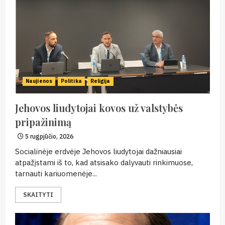
Naujienos
Politika
Religija
Jehovos liudytojai kovos už valstybės
pripažinimą
5 rugpjūčio, 2026
Socialinėje erdvėje Jehovos liudytojai dažniausiai
atpažįstami iš to, kad atsisako dalyvauti rinkimuose,
tarnauti kariuomenėje...
SKAITYTI