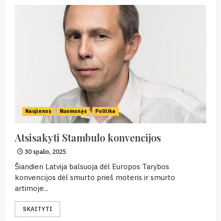
Naujienos
Nuomonės
Politika
Atsisakyti Stambulo konvencijos
30 spalio, 2025
Šiandien Latvija balsuoja dėl Europos Tarybos
konvencijos dėl smurto prieš moteris ir smurto
artimoje...
SKAITYTI