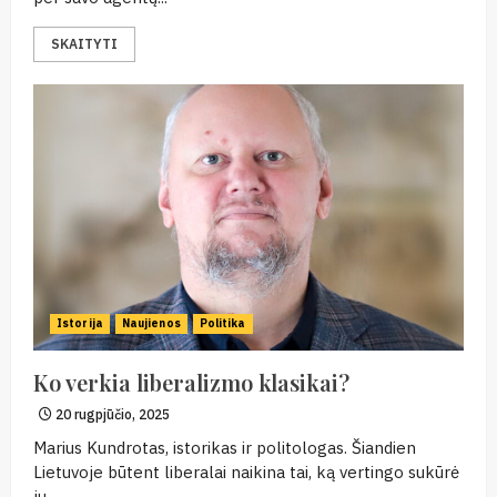
SKAITYTI
Istorija
Naujienos
Politika
Ko verkia liberalizmo klasikai?
20 rugpjūčio, 2025
Marius Kundrotas, istorikas ir politologas. Šiandien
Lietuvoje būtent liberalai naikina tai, ką vertingo sukūrė
jų...