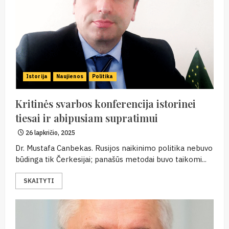
Istorija
Naujienos
Politika
Kritinės svarbos konferencija istorinei
tiesai ir abipusiam supratimui
26 lapkričio, 2025
Dr. Mustafa Canbekas. Rusijos naikinimo politika nebuvo
būdinga tik Čerkesijai; panašūs metodai buvo taikomi...
SKAITYTI