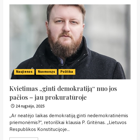
Naujienos
Nuomonės
Politika
Kvietimas „ginti demokratiją“ nuo jos
pačios – jau prokuratūroje
24 rugsėjo, 2025
„Ar neatėjo laikas demokratiją ginti nedemokratinėmis
priemonėmis?“, retoriškai klausia P. Gritėnas. „Lietuvos
Respublikos Konstitucijoje...