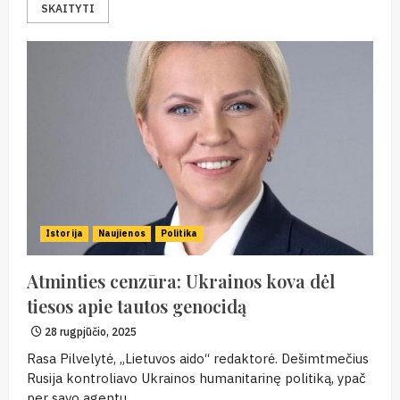
SKAITYTI
Istorija
Naujienos
Politika
Atminties cenzūra: Ukrainos kova dėl
tiesos apie tautos genocidą
28 rugpjūčio, 2025
Rasa Pilvelytė, „Lietuvos aido“ redaktorė. Dešimtmečius
Rusija kontroliavo Ukrainos humanitarinę politiką, ypač
per savo agentų...