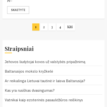
SKAITYTI
Įrašų
1
2
3
4
Kiti
puslapiavimas
Straipsniai
Jehovos liudytojai kovos už valstybės pripažinimą
Baltarusijos mokslo kryžkelė
Ar reikalinga Lietuvai tautinė ir laisva Baltarusija?
Kas yra rusiškas dvasingumas?
Vatnikai kaip ezoterinės pasaulėžiūros reiškinys