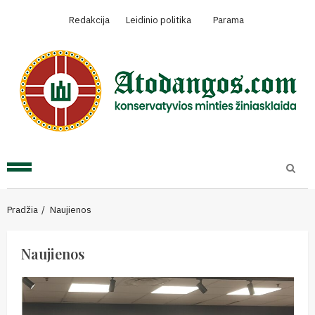
Skip
Redakcija
Leidinio politika
Parama
to
content
Primary
Menu
Pradžia
Naujienos
Naujienos