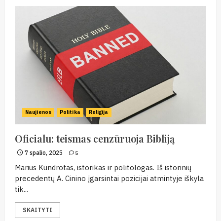
Naujienos
Politika
Religija
Oficialu: teismas cenzūruoja Bibliją
7 spalio, 2025
5
Marius Kundrotas, istorikas ir politologas. Iš istorinių
precedentų A. Cinino įgarsintai pozicijai atmintyje iškyla
tik...
SKAITYTI