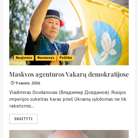
Naujienos
Nuomonės
Politika
Maskvos agentūros Vakarų demokratijose
9 sausio, 2026
Vladimiras Dovdanovas (Владимир Довданов). Rusijos
imperijos sukeltas karas prieš Ukrainą vykdomas ne tik
raketomis...
SKAITYTI