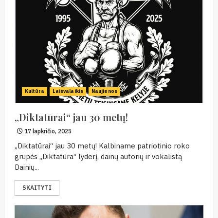
Kultūra
Laisvalaikis
Naujienos
„Diktatūrai“ jau 30 metų!
17 lapkričio, 2025
„Diktatūrai“ jau 30 metų! Kalbiname patriotinio roko
grupės „Diktatūra“ lyderį, dainų autorių ir vokalistą
Dainių...
SKAITYTI