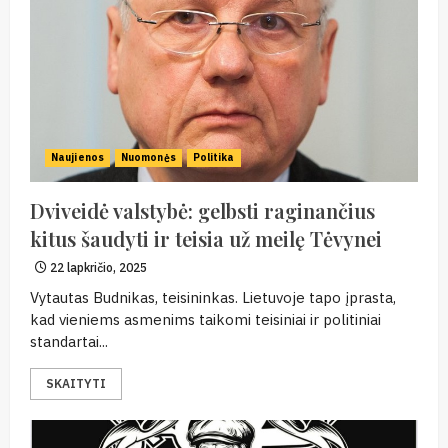
Naujienos
Nuomonės
Politika
Dviveidė valstybė: gelbsti raginančius
kitus šaudyti ir teisia už meilę Tėvynei
22 lapkričio, 2025
Vytautas Budnikas, teisininkas. Lietuvoje tapo įprasta,
kad vieniems asmenims taikomi teisiniai ir politiniai
standartai...
SKAITYTI