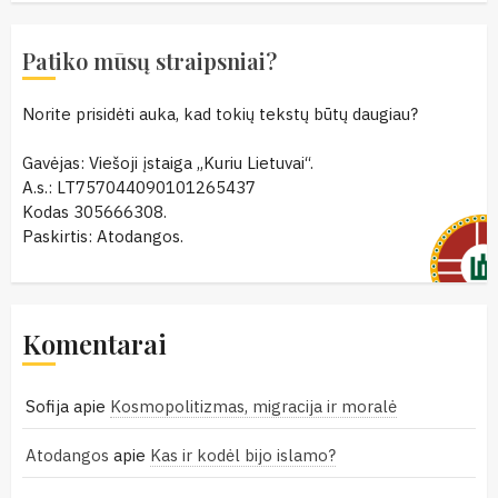
Patiko mūsų straipsniai?
Norite prisidėti auka, kad tokių tekstų būtų daugiau?
Gavėjas: Viešoji įstaiga „Kuriu Lietuvai“.
A.s.: LT757044090101265437
Kodas 305666308.
Paskirtis: Atodangos.
Komentarai
Sofija
apie
Kosmopolitizmas, migracija ir moralė
Atodangos
apie
Kas ir kodėl bijo islamo?