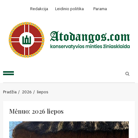
Skip
Redakcija
Leidinio politika
Parama
to
content
Primary
Menu
Pradžia
2026
liepos
Mėnuo:
2026 liepos