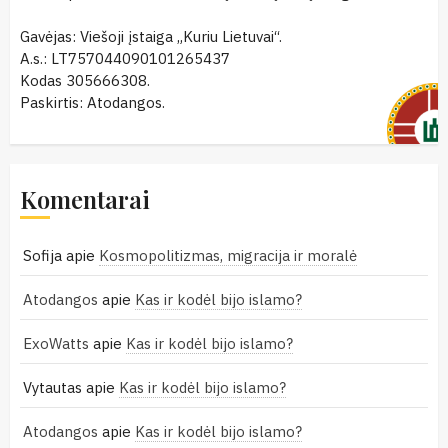
Gavėjas: Viešoji įstaiga „Kuriu Lietuvai“.
A.s.: LT757044090101265437
Kodas 305666308.
Paskirtis: Atodangos.
Komentarai
Sofija
apie
Kosmopolitizmas, migracija ir moralė
Atodangos
apie
Kas ir kodėl bijo islamo?
ExoWatts
apie
Kas ir kodėl bijo islamo?
Vytautas
apie
Kas ir kodėl bijo islamo?
Atodangos
apie
Kas ir kodėl bijo islamo?