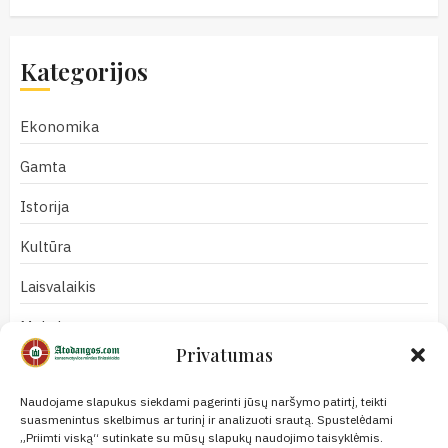
Kategorijos
Ekonomika
Gamta
Istorija
Kultūra
Laisvalaikis
Mokslas
Privatumas
Naujienos
Naudojame slapukus siekdami pagerinti jūsų naršymo patirtį, teikti
Nuomonės
suasmenintus skelbimus ar turinį ir analizuoti srautą. Spustelėdami
„Priimti viską“ sutinkate su mūsų slapukų naudojimo taisyklėmis.
Politika