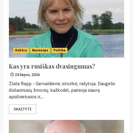
Kultūra
Nuomonės
Politika
Kas yra rusiškas dvasingumas?
24 liepos, 2026
Zlata Rapp - Gervaldienė, istorikė, rašytoja. Daugelis
išsilavinusių žmonių, kažkodėl, painioja siaurą
apsišvietusios ir,...
SKAITYTI