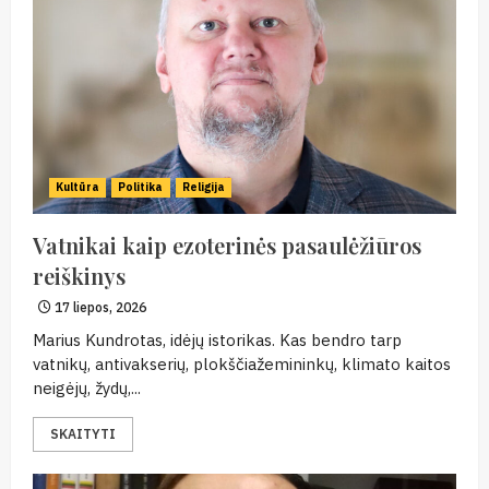
Kultūra
Politika
Religija
Vatnikai kaip ezoterinės pasaulėžiūros
reiškinys
17 liepos, 2026
Marius Kundrotas, idėjų istorikas. Kas bendro tarp
vatnikų, antivakserių, plokščiažemininkų, klimato kaitos
neigėjų, žydų,...
SKAITYTI