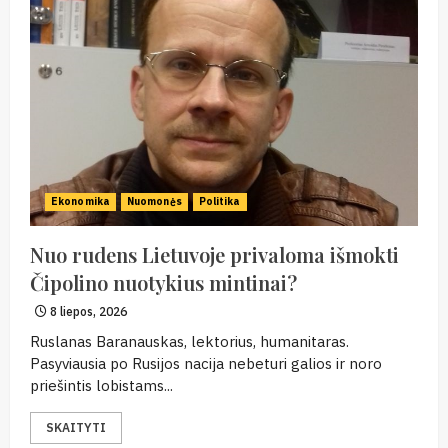
Ekonomika
Nuomonės
Politika
Nuo rudens Lietuvoje privaloma išmokti
Čipolino nuotykius mintinai?
8 liepos, 2026
Ruslanas Baranauskas, lektorius, humanitaras.
Pasyviausia po Rusijos nacija nebeturi galios ir noro
priešintis lobistams...
SKAITYTI