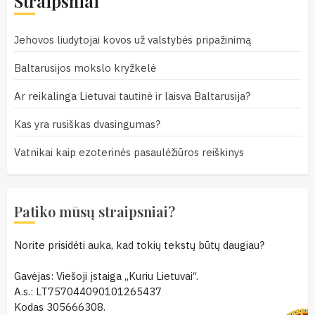
Straipsniai
Jehovos liudytojai kovos už valstybės pripažinimą
Baltarusijos mokslo kryžkelė
Ar reikalinga Lietuvai tautinė ir laisva Baltarusija?
Kas yra rusiškas dvasingumas?
Vatnikai kaip ezoterinės pasaulėžiūros reiškinys
Patiko mūsų straipsniai?
Norite prisidėti auka, kad tokių tekstų būtų daugiau?
Gavėjas: Viešoji įstaiga „Kuriu Lietuvai“.
A.s.: LT757044090101265437
Kodas 305666308.