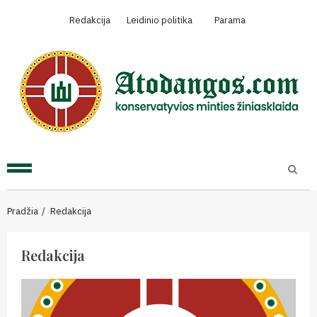
Skip
Redakcija
Leidinio politika
Parama
to
content
Primary
Menu
Pradžia
Redakcija
Redakcija