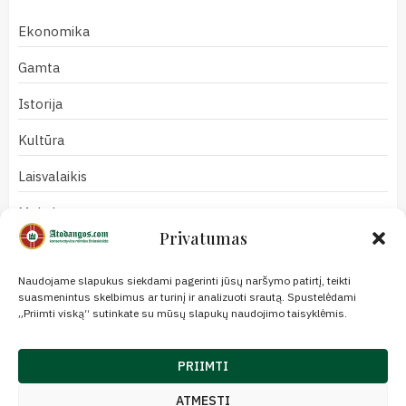
Ekonomika
Gamta
Istorija
Kultūra
Laisvalaikis
Mokslas
Privatumas
Naujienos
Naudojame slapukus siekdami pagerinti jūsų naršymo patirtį, teikti
Nuomonės
suasmenintus skelbimus ar turinį ir analizuoti srautą. Spustelėdami
„Priimti viską“ sutinkate su mūsų slapukų naudojimo taisyklėmis.
Politika
Redakcija
PRIIMTI
Religija
ATMESTI