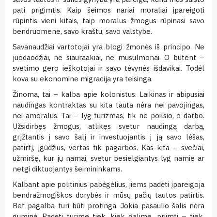
pati prigimtis. Kaip šeimos nariai moraliai įpareigoti
rūpintis vieni kitais, taip moralus žmogus rūpinasi savo
bendruomene, savo kraštu, savo valstybe.
Savanaudžiai vartotojai yra blogi žmonės iš principo. Ne
juodaodžiai, ne siauraakiai, ne musulmonai. O būtent –
svetimo gero ieškotojai ir savo tėvynės išdavikai. Todėl
kova su ekonomine migracija yra teisinga.
Žinoma, tai – kalba apie kolonistus. Laikinas ir abipusiai
naudingas kontraktas su kita tauta nėra nei pavojingas,
nei amoralus. Tai – lyg turizmas, tik ne poilsio, o darbo.
Užsidirbęs žmogus, atlikęs svetur naudingą darbą,
grįžtantis į savo šalį ir investuojantis į ją savo lėšas,
patirtį, įgūdžius, vertas tik pagarbos. Kas kita – svečiai,
užmiršę, kur jų namai, svetur besielgiantys lyg namie ar
netgi diktuojantys šeimininkams.
Kalbant apie politinius pabėgėlius, jiems padėti įpareigoja
bendražmogiškos dorybės ir mūsų pačių tautos patirtis.
Bet pagalba turi būti protinga. Jokia pasaulio šalis nėra
guminė. Padėti turime tiek, kiek galime, priimti – tiek,