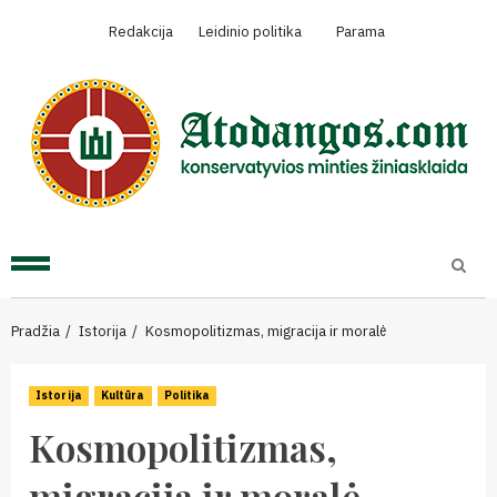
Skip
Redakcija
Leidinio politika
Parama
to
content
Primary
Menu
Pradžia
Istorija
Kosmopolitizmas, migracija ir moralė
Istorija
Kultūra
Politika
Kosmopolitizmas,
migracija ir moralė