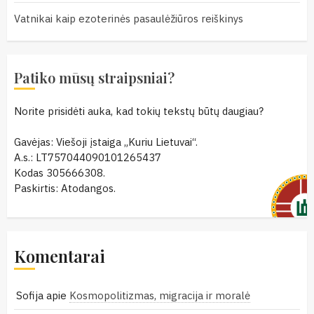
Vatnikai kaip ezoterinės pasaulėžiūros reiškinys
Patiko mūsų straipsniai?
Norite prisidėti auka, kad tokių tekstų būtų daugiau?
Gavėjas: Viešoji įstaiga „Kuriu Lietuvai“.
A.s.: LT757044090101265437
Kodas 305666308.
Paskirtis: Atodangos.
Komentarai
Sofija
apie
Kosmopolitizmas, migracija ir moralė