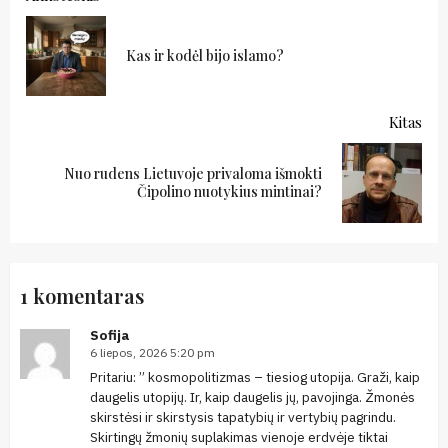
Reading
Ank
Kas ir kodėl bijo islamo?
Kitas
Nuo rudens Lietuvoje privaloma išmokti
Kitas:
Čipolino nuotykius mintinai?
1 komentaras
Sofija
6 liepos, 2026 5:20 pm
Pritariu: ” kosmopolitizmas – tiesiog utopija. Graži, kaip
daugelis utopijų. Ir, kaip daugelis jų, pavojinga. Žmonės
skirstėsi ir skirstysis tapatybių ir vertybių pagrindu.
Skirtingų žmonių suplakimas vienoje erdvėje tiktai