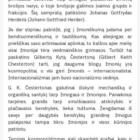
brolijos narys, o toje brolijoje galimos įvairios grupės ir
frakcijos. Šią sampratą patikslino Johanas Gotfrydas
Herderis (Johann Gottfried Herder).
Jis dar stipriau pabrėžė, jog į žmoniškumą judama per
bendruomeniškumą ir tautiškumą. Kas abejingas ar
priešiškas savo artimiausiai aplinkai, to kalbos apie meilę
visai žmonijai tėra veidmainiškos grimasos. Turbūt tai
paskatino Gilbertą Kytą Čestertoną (Gilbert Keith
Chesterton) tarti, jog dauguma blogų žmonių yra
kosmopolitai, o visi geri žmonės – internacionalistai.
Internacionalizmas jam buvo nacionalizmo vedinys.
G. K. Čestertonas galutinai išskyrė mechanišką ir
organišką santykį tarp žmogaus ir žmonijos. Panaikinus
tarpines grandis tarp smulkiausios atskirybės ir
plačiausios bendrybės, lieka tuštuma. Žengdamas iš
savęs per daugybės bendrybių grandinę žmogus
palaipsniui tampa tikru žmonijos ir visos kūrinijos
patriotu.
Teorinis kosmopolitizmas gali skambėti gražiai, kaip ir