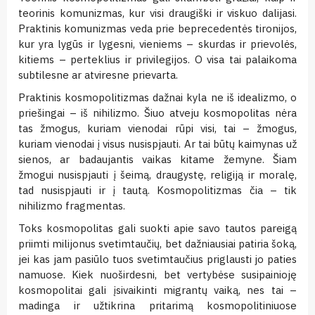
teorinis komunizmas, kur visi draugiški ir viskuo dalijasi.
Praktinis komunizmas veda prie beprecedentės tironijos,
kur yra lygūs ir lygesni, vieniems – skurdas ir prievolės,
kitiems – perteklius ir privilegijos. O visa tai palaikoma
subtilesne ar atviresne prievarta.
Praktinis kosmopolitizmas dažnai kyla ne iš idealizmo, o
priešingai – iš nihilizmo. Šiuo atveju kosmopolitas nėra
tas žmogus, kuriam vienodai rūpi visi, tai – žmogus,
kuriam vienodai į visus nusispjauti. Ar tai būtų kaimynas už
sienos, ar badaujantis vaikas kitame žemyne. Šiam
žmogui nusispjauti į šeimą, draugystę, religiją ir moralę,
tad nusispjauti ir į tautą. Kosmopolitizmas čia – tik
nihilizmo fragmentas.
Toks kosmopolitas gali suokti apie savo tautos pareigą
priimti milijonus svetimtaučių, bet dažniausiai patiria šoką,
jei kas jam pasiūlo tuos svetimtaučius priglausti jo paties
namuose. Kiek nuoširdesni, bet vertybėse susipainioję
kosmopolitai gali įsivaikinti migrantų vaiką, nes tai –
madinga ir užtikrina pritarimą kosmopolitiniuose