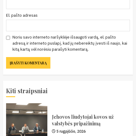
El. pašto adresas
Noriu savo interneto naršyklėje išsaugoti vardą, el. pašto
adresą ir interneto puslapį, kad jų nebereiktų įvesti iš naujo, kai
kitą kartą vėl norėsiu parašyti komentarą.
Kiti straipsniai
Jehovos liudytojai kovos už
valstybės pripažinimą
5 rugpjūčio, 2026