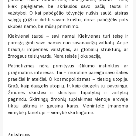
kiek pajėgiame, be skriaudos savo pačių tautai ir
valstybei. O kai pabėgėlio tėvynėje nušvis saulė, atsiras
sąlygų grįžti ir dirbti savam kraštui, doras pabėgėlis pats
skubės namo, be mūsų priminimo.
Kiekvienai tautai – savi namai. Kiekvienas turi teisę ir
pareigą ginti savo namus nuo savanaudžių valkatų. Ar jie
brautųsi imperinės valstybės, ar globalių struktūrų, ar
žmogaus teisių vardu. Nėra teisės į okupaciją.
Patriotizmas nėra primityvus išlikimo instinktas ar
pragmatinis interesas. Tai – moralinė pareiga savo šalies
praeičiai ir ateičiai. O kosmopolitizmas – tiesiog utopija.
Graži, kaip daugelis utopijų. Ir, kaip daugelis jų, pavojinga.
Žmonės skirstėsi ir skirstysis tapatybių ir vertybių
pagrindu. Skirtingų žmonių suplakimas vienoje erdvėje
tiktai aštrina ir gausina karus. Vienintelė įmanoma
vienybė planetoje – vienybė skirtingume.
Continue
Ankstesnis