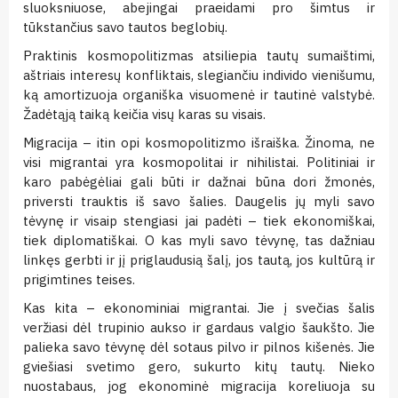
sluoksniuose, abejingai praeidami pro šimtus ir
tūkstančius savo tautos beglobių.
Praktinis kosmopolitizmas atsiliepia tautų sumaištimi,
aštriais interesų konfliktais, slegiančiu individo vienišumu,
ką amortizuoja organiška visuomenė ir tautinė valstybė.
Žadėtąją taiką keičia visų karas su visais.
Migracija – itin opi kosmopolitizmo išraiška. Žinoma, ne
visi migrantai yra kosmopolitai ir nihilistai. Politiniai ir
karo pabėgėliai gali būti ir dažnai būna dori žmonės,
priversti trauktis iš savo šalies. Daugelis jų myli savo
tėvynę ir visaip stengiasi jai padėti – tiek ekonomiškai,
tiek diplomatiškai. O kas myli savo tėvynę, tas dažniau
linkęs gerbti ir jį priglaudusią šalį, jos tautą, jos kultūrą ir
prigimtines teises.
Kas kita – ekonominiai migrantai. Jie į svečias šalis
veržiasi dėl trupinio aukso ir gardaus valgio šaukšto. Jie
palieka savo tėvynę dėl sotaus pilvo ir pilnos kišenės. Jie
gviešiasi svetimo gero, sukurto kitų tautų. Nieko
nuostabaus, jog ekonominė migracija koreliuoja su