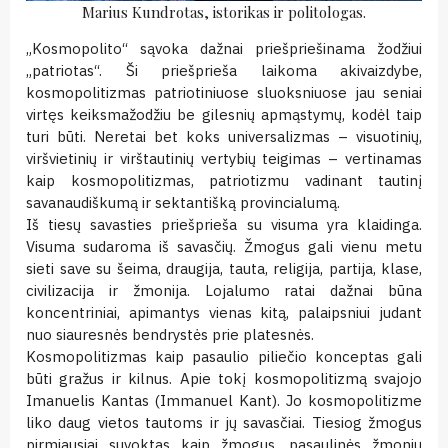
Marius Kundrotas, istorikas ir politologas.
„Kosmopolito“ sąvoka dažnai priešpriešinama žodžiui
„patriotas“. Ši priešprieša laikoma akivaizdybe,
kosmopolitizmas patriotiniuose sluoksniuose jau seniai
virtęs keiksmažodžiu be gilesnių apmąstymų, kodėl taip
turi būti. Neretai bet koks universalizmas – visuotinių,
viršvietinių ir virštautinių vertybių teigimas – vertinamas
kaip kosmopolitizmas, patriotizmu vadinant tautinį
savanaudiškumą ir sektantišką provincialumą.
Iš tiesų savasties priešprieša su visuma yra klaidinga.
Visuma sudaroma iš savasčių. Žmogus gali vienu metu
sieti save su šeima, draugija, tauta, religija, partija, klase,
civilizacija ir žmonija. Lojalumo ratai dažnai būna
koncentriniai, apimantys vienas kitą, palaipsniui judant
nuo siauresnės bendrystės prie platesnės.
Kosmopolitizmas kaip pasaulio piliečio konceptas gali
būti gražus ir kilnus. Apie tokį kosmopolitizmą svajojo
Imanuelis Kantas (Immanuel Kant). Jo kosmopolitizme
liko daug vietos tautoms ir jų savasčiai. Tiesiog žmogus
pirmiausiai suvoktas kaip žmogus, pasaulinės žmonių