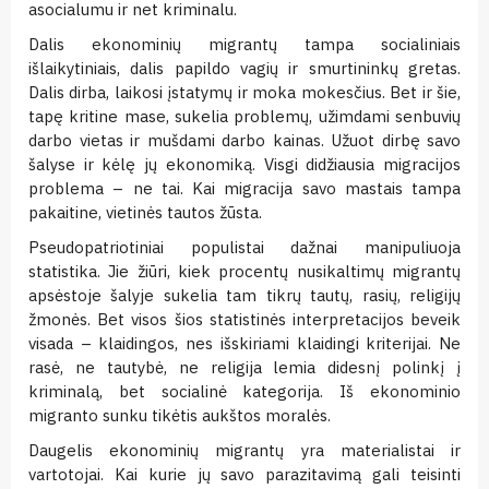
asocialumu ir net kriminalu.
Dalis ekonominių migrantų tampa socialiniais
išlaikytiniais, dalis papildo vagių ir smurtininkų gretas.
Dalis dirba, laikosi įstatymų ir moka mokesčius. Bet ir šie,
tapę kritine mase, sukelia problemų, užimdami senbuvių
darbo vietas ir mušdami darbo kainas. Užuot dirbę savo
šalyse ir kėlę jų ekonomiką. Visgi didžiausia migracijos
problema – ne tai. Kai migracija savo mastais tampa
pakaitine, vietinės tautos žūsta.
Pseudopatriotiniai populistai dažnai manipuliuoja
statistika. Jie žiūri, kiek procentų nusikaltimų migrantų
apsėstoje šalyje sukelia tam tikrų tautų, rasių, religijų
žmonės. Bet visos šios statistinės interpretacijos beveik
visada – klaidingos, nes išskiriami klaidingi kriterijai. Ne
rasė, ne tautybė, ne religija lemia didesnį polinkį į
kriminalą, bet socialinė kategorija. Iš ekonominio
migranto sunku tikėtis aukštos moralės.
Daugelis ekonominių migrantų yra materialistai ir
vartotojai. Kai kurie jų savo parazitavimą gali teisinti