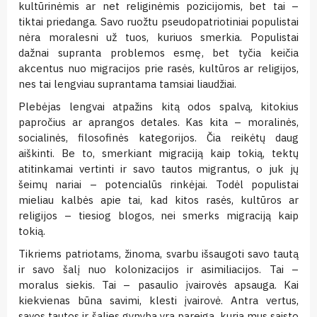
kultūrinėmis ar net religinėmis pozicijomis, bet tai –
tiktai priedanga. Savo ruožtu pseudopatriotiniai populistai
nėra moralesni už tuos, kuriuos smerkia. Populistai
dažnai supranta problemos esmę, bet tyčia keičia
akcentus nuo migracijos prie rasės, kultūros ar religijos,
nes tai lengviau suprantama tamsiai liaudžiai.
Plebėjas lengvai atpažins kitą odos spalvą, kitokius
papročius ar aprangos detales. Kas kita – moralinės,
socialinės, filosofinės kategorijos. Čia reikėtų daug
aiškinti. Be to, smerkiant migraciją kaip tokią, tektų
atitinkamai vertinti ir savo tautos migrantus, o juk jų
šeimų nariai – potencialūs rinkėjai. Todėl populistai
mieliau kalbės apie tai, kad kitos rasės, kultūros ar
religijos – tiesiog blogos, nei smerks migraciją kaip
tokią.
Tikriems patriotams, žinoma, svarbu išsaugoti savo tautą
ir savo šalį nuo kolonizacijos ir asimiliacijos. Tai –
moralus siekis. Tai – pasaulio įvairovės apsauga. Kai
kiekvienas būna savimi, klesti įvairovė. Antra vertus,
savos tautos ir šalies gynyba yra pareiga, kuria mus saisto