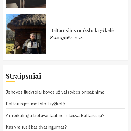
Baltarusijos mokslo kryžkelė
4 rugpjūčio, 2026
Straipsniai
Jehovos liudytojai kovos už valstybės pripažinimą
Baltarusijos mokslo kryžkelė
Ar reikalinga Lietuvai tautinė ir laisva Baltarusija?
Kas yra rusiškas dvasingumas?