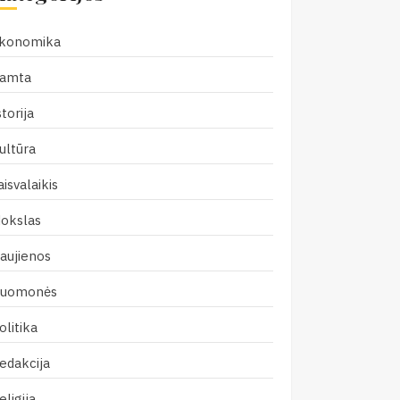
konomika
amta
storija
ultūra
aisvalaikis
okslas
aujienos
uomonės
olitika
edakcija
eligija