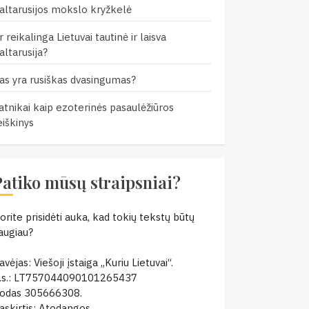
altarusijos mokslo kryžkelė
r reikalinga Lietuvai tautinė ir laisva
altarusija?
as yra rusiškas dvasingumas?
atnikai kaip ezoterinės pasaulėžiūros
eiškinys
Patiko mūsų straipsniai?
orite prisidėti auka, kad tokių tekstų būtų
augiau?
avėjas: Viešoji įstaiga „Kuriu Lietuvai“.
.s.: LT757044090101265437
odas 305666308.
askirtis: Atodangos.