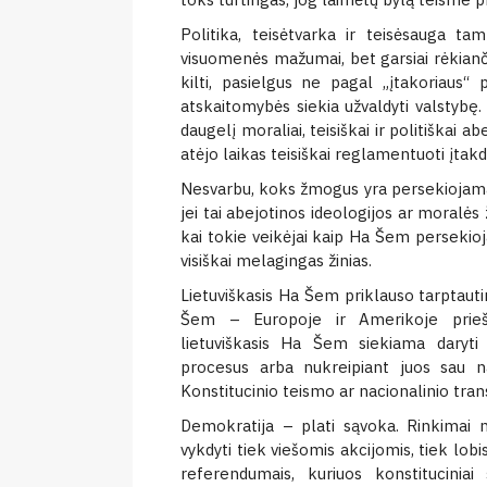
Politika, teisėtvarka ir teisėsauga ta
visuomenės mažumai, bet garsiai rėkianč
kilti, pasielgus ne pagal „įtakoriaus“
atskaitomybės siekia užvaldyti valstybę. 
daugelį moraliai, teisiškai ir politiškai a
atėjo laikas teisiškai reglamentuoti įtak
Nesvarbu, koks žmogus yra persekiojamas
jei tai abejotinos ideologijos ar moralės 
kai tokie veikėjai kaip Ha Šem persekioja 
visiškai melagingas žinias.
Lietuviškasis Ha Šem priklauso tarptautin
Šem – Europoje ir Amerikoje priešt
lietuviškasis Ha Šem siekiama daryti p
procesus arba nukreipiant juos sau 
Konstitucinio teismo ar nacionalinio tran
Demokratija – plati sąvoka. Rinkimai nė
vykdyti tiek viešomis akcijomis, tiek lobis
referendumais, kuriuos konstituciniai