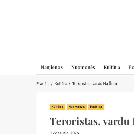
Skip
to
content
Naujienos
Nuomonės
Kultūra
Po
Pradžia
Kultūra
Teroristas, vardu Ha Šem
Kultūra
Nuomonės
Politika
Teroristas, vardu
22 sausio, 2026