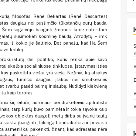
kurią filosofas Renė Dekartas (René Descartes)
stas daugiau nei pusšimčio tūkstančių eurų bauda.
a Šem sugalvojo bauginti žmones, kurie nuteistam
 galėtų susimokėti kosminę baudą. Atrodytų – imk
tumas, iš kokio jie šaltinio. Bet panašu, kad Ha Šem
S
savo kritiką.
 prokuratūrą dėl politiko, kuris renka apie savo
i skelbia socialiniuose tinkluose. Įstatymas išties
 kas paskelbta viešai, yra vieša. Nežinia, ką atsakys
žmogaus, turinčio daugiau įtakos nei smulkesnės
t svarbu pasėti baimę ir siaubą. Nutildyti kiekvieną
ita kaip teroras.
V
iu šių eilučių autoriaus bendrakeleiviu apdrabstė
inais, tarp kurių buvo paminėta ir tokia sąvoka kaip
ąvokos objektas daugelį metų dirba su įvairių tautų
 siekta įbauginti įtakingą bendrakeleivį ir priversti
ekta asmeniškai pakenkti, žinant, kad adresatas nėra
eš didįjį „įtakorių“.