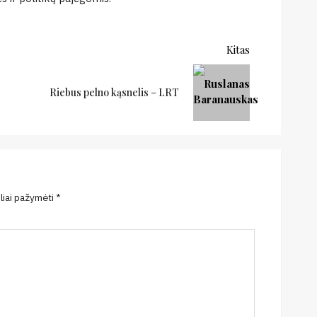
Kitas
Ankstesnis:
Kitas:
Riebus pelno kąsnelis – LRT
eliai pažymėti
*