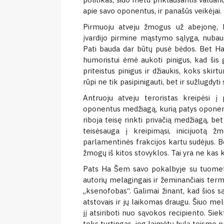
apie savo oponentus, ir panašūs veikėjai.
Pirmuoju atveju žmogus už abejonę, 
įvardijo pirmine mąstymo sąlyga, nubau
Pati bauda dar būtų pusė bėdos. Bet H
humoristui ėmė aukoti pinigus, kad šis
priteistus pinigus ir džiaukis, koks skir
rūpi ne tik pasipinigauti, bet ir sužlugdyti 
Antruoju atveju teroristas kreipėsi į
oponentus medžiagą, kurią patys oponenta
riboja teisę rinkti privačią medžiagą, bet
teisėsauga į kreipimąsi, inicijuotą 
parlamentinės frakcijos kartu sudėjus. Be
žmogų iš kitos stovyklos. Tai yra ne kas k
Pats Ha Šem savo pokalbyje su tuometin
autorių melagingais ir žeminančiais term
„ksenofobas“. Galimai žinant, kad šios s
atstovais ir jų laikomas draugu. Šiuo melu
jį atsiriboti nuo sąvokos recipiento. Si
toks turtingas, jog laimėtų bylą teisme pri