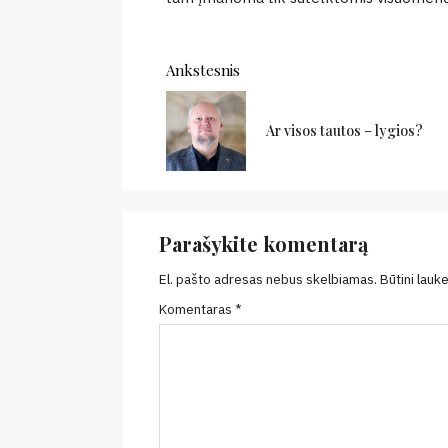
Continue
Ankstesnis
Reading
Ar visos tautos – lygios?
Parašykite komentarą
El. pašto adresas nebus skelbiamas.
Būtini lauk
Komentaras
*