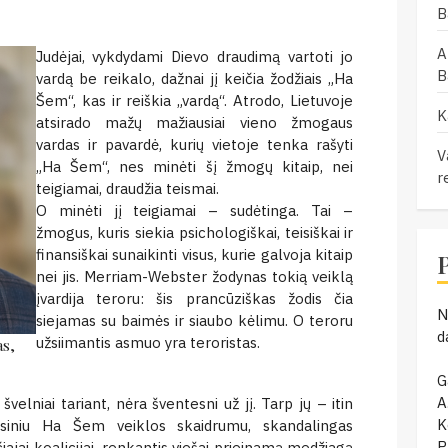
B
A
Judėjai, vykdydami Dievo draudimą vartoti jo
B
vardą be reikalo, dažnai jį keičia žodžiais „Ha
Šem“, kas ir reiškia „vardą“. Atrodo, Lietuvoje
K
atsirado mažų mažiausiai vieno žmogaus
vardas ir pavardė, kurių vietoje tenka rašyti
V
„Ha Šem“, nes minėti šį žmogų kitaip, nei
r
teigiamai, draudžia teismai.
O minėti jį teigiamai – sudėtinga. Tai –
žmogus, kuris siekia psichologiškai, teisiškai ir
finansiškai sunaikinti visus, kurie galvoja kitaip
nei jis. Merriam-Webster žodynas tokią veiklą
įvardija teroru: šis prancūziškas žodis čia
N
siejamas su baimės ir siaubo kėlimu. O teroru
d
užsiimantis asmuo yra teroristas.
as,
G
A
lniai tariant, nėra šventesni už jį. Tarp jų – itin
K
ansiniu Ha Šem veiklos skaidrumu, skandalingas
P
iajai koalicijai, renkantis viešai prieinamą medžiagą