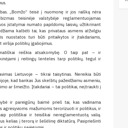
nus.
ibas. „Bomžo“ teisė į nuomonę ir jos raišką nėra
obizmas teisinėje valstybėje reglamentuojamas
uvos įstatymai numato papildomų laisvių, užtikrinant
idžiama kalbėti tai, kas privataus asmens atžvilgiu
s nuostatos turi būti pritaikytos ir įtakdariams,
t viršija politikų įgaliojimus.
matiškai reiškia atsakomybę. O taip pat – ir
kinėjami į reitingų lenteles tarp politikų, tegul ir
vimas Lietuvoje – tikrai taisytinas. Nereikia būti
tijoje, kad bankas Jus skelbtų pažeidžiamu asmeniu,
mo ar šmeižto. Įtakdariai – tai politikai, neįtraukti į
mybė ir pareigūnų baimė prieš tai, kas vadinama
s agresyvioms mažumoms terorizuoti ir politikus, ir
p politiškai ir teisiškai nereglamentuotą valią.
sus kelias į terorą ir šešėlinę diktatūrą. Pasipriešinti
ir politikų pajėgomis.