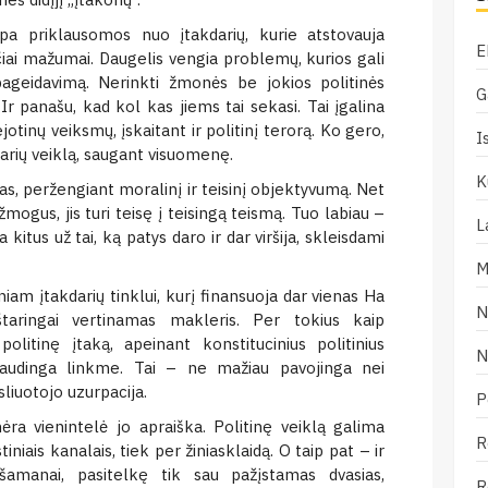
mpa priklausomos nuo įtakdarių, kurie atstovauja
E
iai mažumai. Daugelis vengia problemų, kurios gali
 pageidavimą. Nerinkti žmonės be jokios politinės
G
Ir panašu, kad kol kas jiems tai sekasi. Tai įgalina
bejotinų veiksmų, įskaitant ir politinį terorą. Ko gero,
I
darių veiklą, saugant visuomenę.
K
, peržengiant moralinį ir teisinį objektyvumą. Net
žmogus, jis turi teisę į teisingą teismą. Tuo labiau –
L
kitus už tai, ką patys daro ir dar viršija, skleisdami
M
iam įtakdarių tinklui, kurį finansuoja dar vienas Ha
N
aringai vertinamas makleris. Per tokius kaip
olitinę įtaką, apeinant konstitucinius politinius
N
naudinga linkme. Tai – ne mažiau pavojinga nei
sliuotojo uzurpacija.
P
ra vienintelė jo apraiška. Politinę veiklą galima
R
tiniais kanalais, tiek per žiniasklaidą. O taip pat – ir
 šamanai, pasitelkę tik sau pažįstamas dvasias,
R