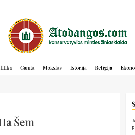
litika
Gamta
Mokslas
Istorija
Religija
Ekono
 Ha Šem
J
p