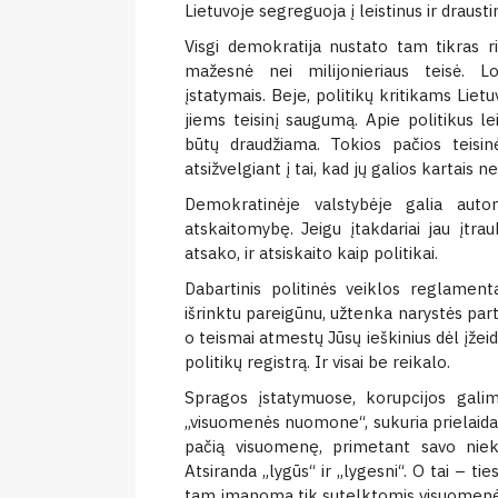
Lietuvoje segreguoja į leistinus ir drausti
Visgi demokratija nustato tam tikras r
mažesnė nei milijonieriaus teisė. L
įstatymais. Beje, politikų kritikams Liet
jiems teisinį saugumą. Apie politikus le
būtų draudžiama. Tokios pačios teisinė
atsižvelgiant į tai, kad jų galios kartais ne
Demokratinėje valstybėje galia auto
atskaitomybę. Jeigu įtakdariai jau įtrau
atsako, ir atsiskaito kaip politikai.
Dabartinis politinės veiklos reglamenta
išrinktu pareigūnu, užtenka narystės par
o teismai atmestų Jūsų ieškinius dėl įžeidi
politikų registrą. Ir visai be reikalo.
Spragos įstatymuose, korupcijos gali
„visuomenės nuomone“, sukuria prielaida
pačią visuomenę, primetant savo niekai
Atsiranda „lygūs“ ir „lygesni“. O tai – tie
tam įmanoma tik sutelktomis visuomenės 