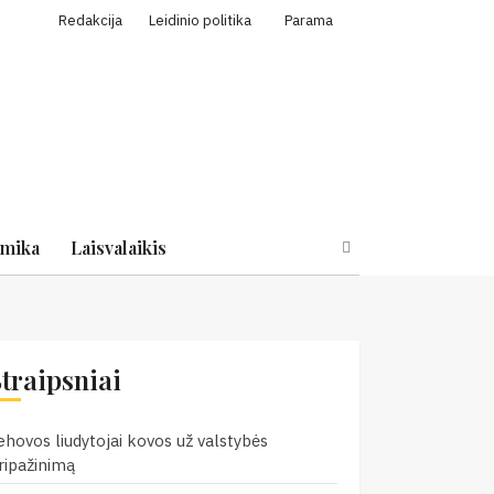
Redakcija
Leidinio politika
Parama
mika
Laisvalaikis
Straipsniai
ehovos liudytojai kovos už valstybės
ripažinimą