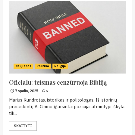
Naujienos
Politika
Religija
Oficialu: teismas cenzūruoja Bibliją
7 spalio, 2025
5
Marius Kundrotas, istorikas ir politologas. Iš istorinių
precedentų A. Cinino įgarsintai pozicijai atmintyje iškyla
tik...
SKAITYTI