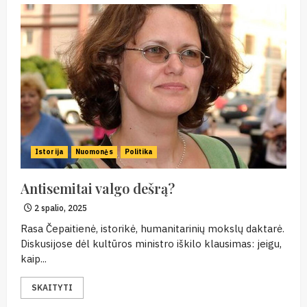
Istorija
Nuomonės
Politika
Antisemitai valgo dešrą?
2 spalio, 2025
Rasa Čepaitienė, istorikė, humanitarinių mokslų daktarė.
Diskusijose dėl kultūros ministro iškilo klausimas: jeigu,
kaip...
SKAITYTI