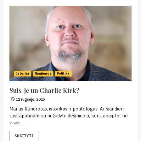
Istorija
Naujienos
Politika
Suis-je un Charlie Kirk?
11 rugsėjo, 2025
Marius Kundrotas, istorikas ir politologas. Ar šiandien,
susitapatinant su nužudytu dešiniuoju, kuris anaiptol ne
visais...
SKAITYTI