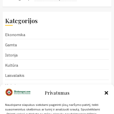
Kategorijos
Ekonomika
Gamta
Istorija
Kultūra
Laisvalaikis
Mokslas
Privatumas
Naujienos
Naudojame slapukus siekdami pagerinti jūsų naršymo patirtį, teikti
Nuomonės
suasmenintus skelbimus ar turinį ir analizuoti srautą. Spustelėdami
„Priimti viską“ sutinkate su mūsų slapukų naudojimo taisyklėmis.