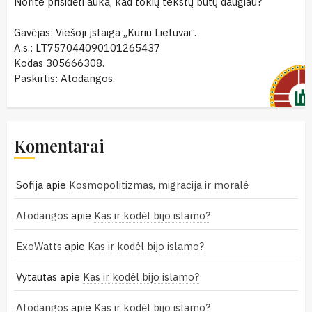
Norite prisidėti auka, kad tokių tekstų būtų daugiau?
Gavėjas: Viešoji įstaiga „Kuriu Lietuvai“.
A.s.: LT757044090101265437
Kodas 305666308.
Paskirtis: Atodangos.
Komentarai
Sofija
apie
Kosmopolitizmas, migracija ir moralė
Atodangos
apie
Kas ir kodėl bijo islamo?
ExoWatts
apie
Kas ir kodėl bijo islamo?
Vytautas
apie
Kas ir kodėl bijo islamo?
Atodangos
apie
Kas ir kodėl bijo islamo?