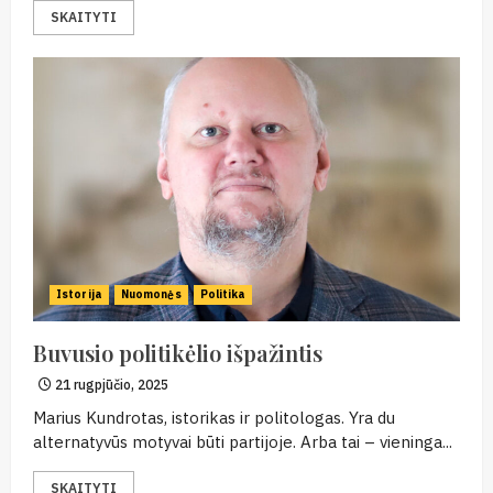
SKAITYTI
Istorija
Nuomonės
Politika
Buvusio politikėlio išpažintis
21 rugpjūčio, 2025
Marius Kundrotas, istorikas ir politologas. Yra du
alternatyvūs motyvai būti partijoje. Arba tai – vieninga...
SKAITYTI