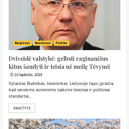
Naujienos
Nuomonės
Politika
Dviveidė valstybė: gelbsti raginančius
kitus šaudyti ir teisia už meilę Tėvynei
22 lapkričio, 2025
Vytautas Budnikas, teisininkas. Lietuvoje tapo įprasta,
kad vieniems asmenims taikomi teisiniai ir politiniai
standartai...
SKAITYTI