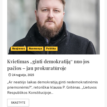
Naujienos
Nuomonės
Politika
Kvietimas „ginti demokratiją“ nuo jos
pačios – jau prokuratūroje
24 rugsėjo, 2025
„Ar neatėjo laikas demokratiją ginti nedemokratinėmis
priemonėmis?“, retoriškai klausia P. Gritėnas. „Lietuvos
Respublikos Konstitucijoje...
SKAITYTI