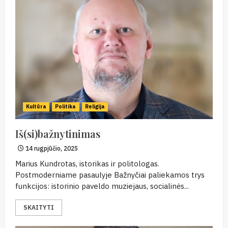
Kultūra
Politika
Religija
Iš(si)bažnytinimas
14 rugpjūčio, 2025
Marius Kundrotas, istorikas ir politologas.
Postmoderniame pasaulyje Bažnyčiai paliekamos trys
funkcijos: istorinio paveldo muziejaus, socialinės...
SKAITYTI