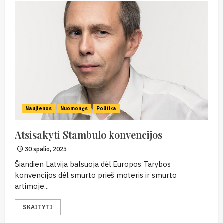
Naujienos
Nuomonės
Politika
Atsisakyti Stambulo konvencijos
30 spalio, 2025
Šiandien Latvija balsuoja dėl Europos Tarybos
konvencijos dėl smurto prieš moteris ir smurto
artimoje...
SKAITYTI