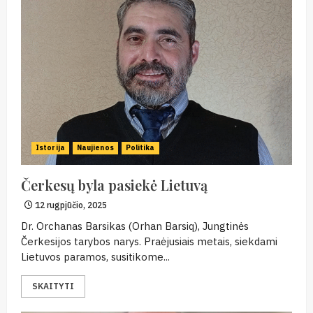
Istorija
Naujienos
Politika
Čerkesų byla pasiekė Lietuvą
12 rugpjūčio, 2025
Dr. Orchanas Barsikas (Orhan Barsiq), Jungtinės
Čerkesijos tarybos narys. Praėjusiais metais, siekdami
Lietuvos paramos, susitikome...
SKAITYTI