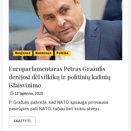
Naujienos
Nuomonės
Politika
Europarlamentaras Petras Gražulis
derėjosi dėl vilkikų ir politinių kalinių
išlaisvinimo
13 lapkričio, 2025
P. Gražulis pabrėžė, kad NATO apsauga pirmiausia
pasirūpins pati NATO, tačiau bet kokiu atveju...
SKAITYTI