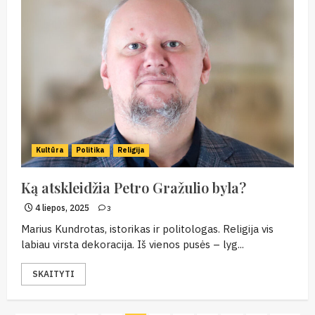
Kultūra
Politika
Religija
Ką atskleidžia Petro Gražulio byla?
4 liepos, 2025
3
Marius Kundrotas, istorikas ir politologas. Religija vis
labiau virsta dekoracija. Iš vienos pusės – lyg...
SKAITYTI