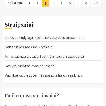
Įrašų
Ankstesni
1
2
3
4
5
6
…
9
Kiti
puslapiavimas
Straipsniai
Jehovos liudytojai kovos už valstybės pripažinimą
Baltarusijos mokslo kryžkelė
Ar reikalinga Lietuvai tautinė ir laisva Baltarusija?
Kas yra rusiškas dvasingumas?
Vatnikai kaip ezoterinės pasaulėžiūros reiškinys
Patiko mūsų straipsniai?