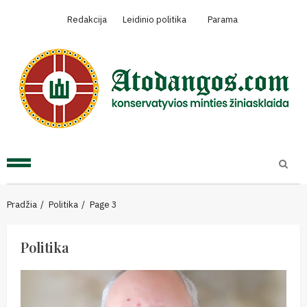
Skip
Redakcija
Leidinio politika
Parama
to
content
Primary
Menu
Pradžia
Politika
Page 3
Politika