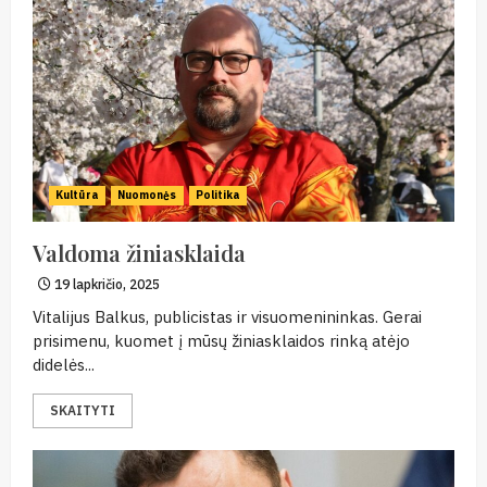
Kultūra
Nuomonės
Politika
Valdoma žiniasklaida
19 lapkričio, 2025
Vitalijus Balkus, publicistas ir visuomenininkas. Gerai
prisimenu, kuomet į mūsų žiniasklaidos rinką atėjo
didelės...
SKAITYTI