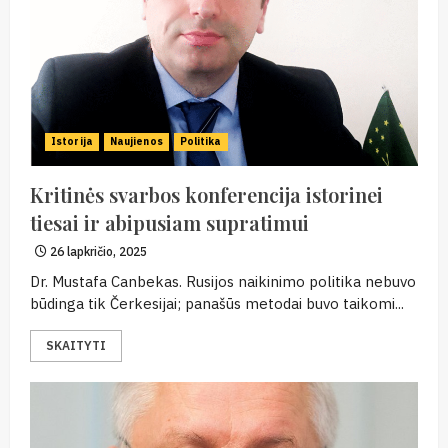
Istorija
Naujienos
Politika
Kritinės svarbos konferencija istorinei
tiesai ir abipusiam supratimui
26 lapkričio, 2025
Dr. Mustafa Canbekas. Rusijos naikinimo politika nebuvo
būdinga tik Čerkesijai; panašūs metodai buvo taikomi...
SKAITYTI