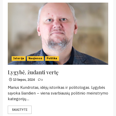
Istorija
Naujienos
Politika
Lygybė, žudanti vertę
13 liepos, 2024
3
Marius Kundrotas, idėjų istorikas ir politologas. Lygybės
sąvoka šiandien – viena svarbiausių politinio meinstrymo
kategorijų....
SKAITYTI