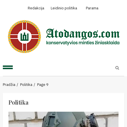
Skip
Redakcija
Leidinio politika
Parama
to
content
Primary
Menu
Pradžia
Politika
Page 9
Politika