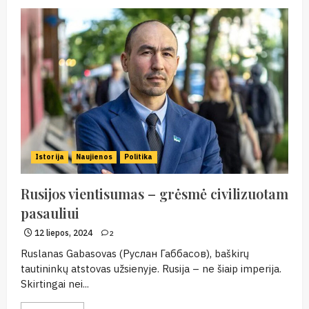
Istorija
Naujienos
Politika
Rusijos vientisumas – grėsmė civilizuotam
pasauliui
12 liepos, 2024
2
Ruslanas Gabasovas (Руслан Габбасов), baškirų
tautininkų atstovas užsienyje. Rusija – ne šiaip imperija.
Skirtingai nei...