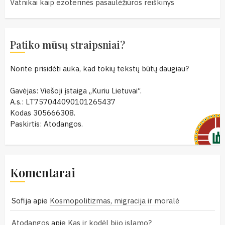
Vatnikai kaip ezoterinės pasaulėžiūros reiškinys
Patiko mūsų straipsniai?
Norite prisidėti auka, kad tokių tekstų būtų daugiau?
Gavėjas: Viešoji įstaiga „Kuriu Lietuvai“.
A.s.: LT757044090101265437
Kodas 305666308.
Paskirtis: Atodangos.
Komentarai
Sofija
apie
Kosmopolitizmas, migracija ir moralė
Atodangos
apie
Kas ir kodėl bijo islamo?