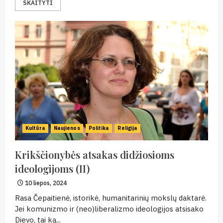
SKAITYTI
Kultūra
Naujienos
Politika
Religija
Krikščionybės atsakas didžiosioms
ideologijoms (II)
10 liepos, 2024
Rasa Čepaitienė, istorikė, humanitarinių mokslų daktarė.
Jei komunizmo ir (neo)liberalizmo ideologijos atsisako
Dievo, tai ką...