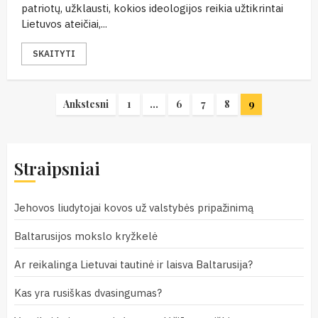
patriotų, užklausti, kokios ideologijos reikia užtikrintai
Lietuvos ateičiai,...
SKAITYTI
Įrašų
Ankstesni
1
…
6
7
8
9
puslapiavimas
Straipsniai
Jehovos liudytojai kovos už valstybės pripažinimą
Baltarusijos mokslo kryžkelė
Ar reikalinga Lietuvai tautinė ir laisva Baltarusija?
Kas yra rusiškas dvasingumas?