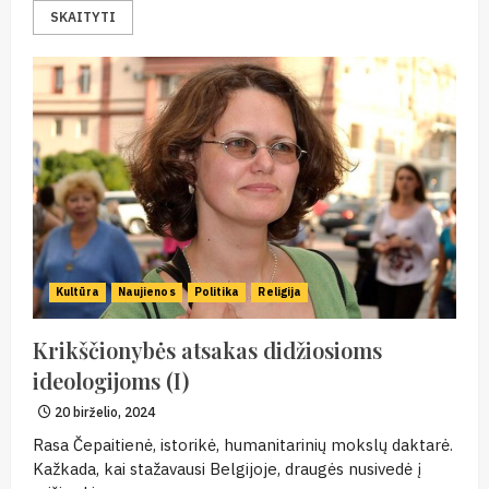
SKAITYTI
Kultūra
Naujienos
Politika
Religija
Krikščionybės atsakas didžiosioms
ideologijoms (I)
20 birželio, 2024
Rasa Čepaitienė, istorikė, humanitarinių mokslų daktarė.
Kažkada, kai stažavausi Belgijoje, draugės nusivedė į