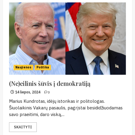
Naujienos
Politika
(Ne)eilinis šūvis į demokratiją
14 liepos, 2024
3
Marius Kundrotas, idėjų istorikas ir politologas.
Šiuolaikinis Vakarų pasaulis, pagrįstai besididžiuodamas
savo praeitimi, daro viską,...
SKAITYTI