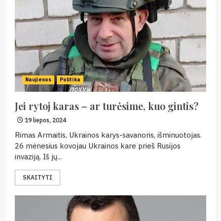
Naujienos
Politika
Jei rytoj karas – ar turėsime, kuo gintis?
19 liepos, 2024
Rimas Armaitis, Ukrainos karys-savanoris, išminuotojas.
26 mėnesius kovojau Ukrainos kare prieš Rusijos
invaziją. Iš jų...
SKAITYTI