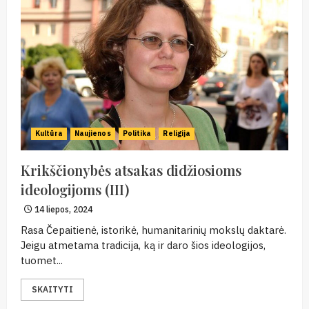
Kultūra
Naujienos
Politika
Religija
Krikščionybės atsakas didžiosioms
ideologijoms (III)
14 liepos, 2024
Rasa Čepaitienė, istorikė, humanitarinių mokslų daktarė.
Jeigu atmetama tradicija, ką ir daro šios ideologijos,
tuomet...
SKAITYTI