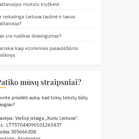
altarusijos mokslo kryžkelė
r reikalinga Lietuvai tautinė ir laisva
altarusija?
as yra rusiškas dvasingumas?
atnikai kaip ezoterinės pasaulėžiūros
eiškinys
Patiko mūsų straipsniai?
orite prisidėti auka, kad tokių tekstų būtų
augiau?
avėjas: Viešoji įstaiga „Kuriu Lietuvai“.
.s.: LT757044090101265437
odas 305666308.
askirtis: Atodangos.