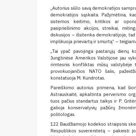
„Autorius siūlo savą demokratijos samprat
demokratijos sąskaita. Pažymėtina, kad
sistemos keitimo, kritikos ar opona
pasipriešinimo akcijos, streikai, miting
diskusijos – išsitenka demokratijoje, t
implikuoja prievartą ir smurtą“ – teigia
„Tai ypač pavojinga pastarųjų dienų ko
Jungtinėse Amerikos Valstijose jau vyk
rimtesnis konfliktas mūsų valstybėje t
provokuojančios NATO šalis, pažeid
konstatuoja M. Kundrotas.
Pareiškimo autorius primena, kad šio
Astrauskaitė, apkaltinta perversmo organ
tuos pačius standartus taikys ir P. Gritė
galioja konservatyvių pažiūrų žmonėm
politologas.
122 Baudžiamojo kodekso straipsnis skelb
Respublikos suverenitetą – pakeisti jos