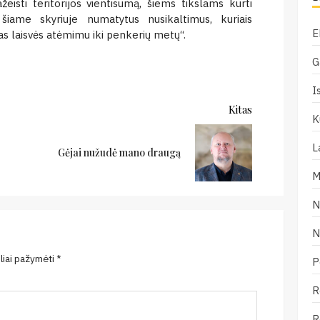
eisti teritorijos vientisumą, šiems tikslams kurti
šiame skyriuje numatytus nusikaltimus, kuriais
E
as laisvės atėmimu iki penkerių metų“.
G
I
Kitas
K
L
Ankstesnis:
Kitas:
Gėjai nužudė mano draugą
M
N
N
eliai pažymėti
*
P
R
R