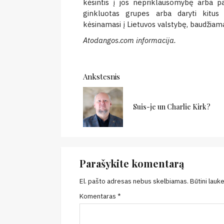
kėsintis į jos nepriklausomybę arba paž
ginkluotas grupes arba daryti kitus 
kėsinamasi į Lietuvos valstybę, baudžiam
Atodangos.com informacija.
Continue
Ankstesnis
Reading
Suis-je un Charlie Kirk?
Parašykite komentarą
El. pašto adresas nebus skelbiamas.
Būtini lauk
Komentaras
*