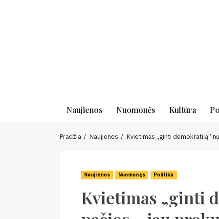
Skip
to
content
Naujienos
Nuomonės
Kultūra
Po
Pradžia
Naujienos
Kvietimas „ginti demokratiją“ n
Naujienos
Nuomonės
Politika
Kvietimas „ginti 