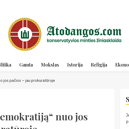
litika
Gamta
Mokslas
Istorija
Religija
Ekono
uo jos pačios – jau prokuratūroje
demokratiją“ nuo jos
J
p