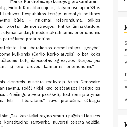
Marius Kundrotas, apskundęs jį prokuratūrai.
ą įtvirtinti Konstitucijoje ir įstatymuose apibrėžtos
 Lietuvos Respublikos teisėje numatyti politinės
vimo būdai – rinkimai, referendumai, taikios
ai, piketai, demonstracijos, kritika žiniasklaidoje,
ad siūlymai tai daryti nedemokratinėmis priemonėmis
ma pareiškime prokuratūrai.
S
ntekste, kai liberaliosios demokratijos „gynyba“
doma kulkomis (Čarlio Kerko atvejis), o bet koks
učtuojau būtų išnaudotas agresyvios Rusijos, jau
žiant jų oro erdves karinėmis priemonėmis“ –
mis dienomis nuteista mokytoja Astra Genovaitė
V
izavimu, todėl tikisi, kad teisėsaugos institucijos
nui. „Priešingu atveju paaiškėtų, kad vieni įstatymai
s, kiti – liberalams“, savo pranešimą užbaigia
ia: „Tas, kas viešai ragino smurtu pažeisti Lietuvos
 konstitucinę santvarką, nuversti teisėtą valdžią,