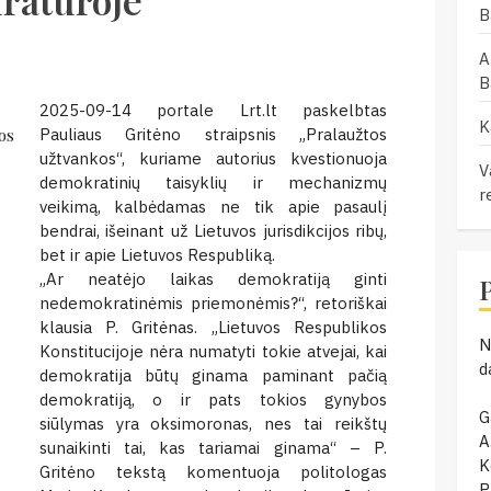
uratūroje
B
A
B
2025-09-14 portale Lrt.lt paskelbtas
K
os
Pauliaus Gritėno straipsnis „Pralaužtos
užtvankos“, kuriame autorius kvestionuoja
V
demokratinių taisyklių ir mechanizmų
r
veikimą, kalbėdamas ne tik apie pasaulį
bendrai, išeinant už Lietuvos jurisdikcijos ribų,
bet ir apie Lietuvos Respubliką.
„Ar neatėjo laikas demokratiją ginti
nedemokratinėmis priemonėmis?“, retoriškai
klausia P. Gritėnas. „Lietuvos Respublikos
N
Konstitucijoje nėra numatyti tokie atvejai, kai
d
demokratija būtų ginama paminant pačią
demokratiją, o ir pats tokios gynybos
G
siūlymas yra oksimoronas, nes tai reikštų
A
sunaikinti tai, kas tariamai ginama“ – P.
K
Gritėno tekstą komentuoja politologas
P