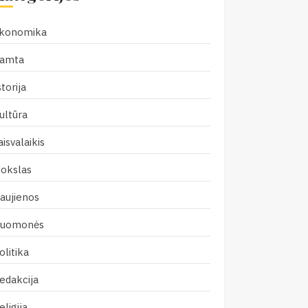
konomika
amta
storija
ultūra
aisvalaikis
okslas
aujienos
uomonės
olitika
edakcija
eligija