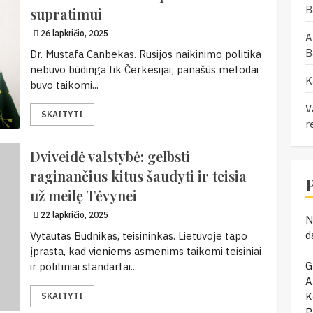
B
supratimui
26 lapkričio, 2025
A
B
Dr. Mustafa Canbekas. Rusijos naikinimo politika
nebuvo būdinga tik Čerkesijai; panašūs metodai
K
buvo taikomi...
V
SKAITYTI
r
Dviveidė valstybė: gelbsti
raginančius kitus šaudyti ir teisia
už meilę Tėvynei
22 lapkričio, 2025
N
d
Vytautas Budnikas, teisininkas. Lietuvoje tapo
įprasta, kad vieniems asmenims taikomi teisiniai
G
ir politiniai standartai...
A
K
SKAITYTI
P