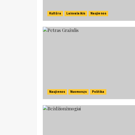
Kultūra
Laisvalaikis
Naujienos
Naujienos
Nuomonės
Politika