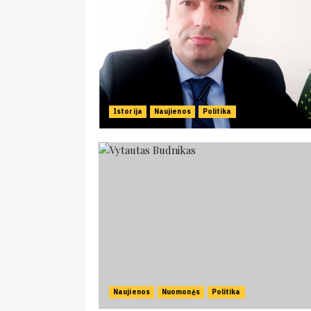
Istorija
Naujienos
Politika
Naujienos
Nuomonės
Politika