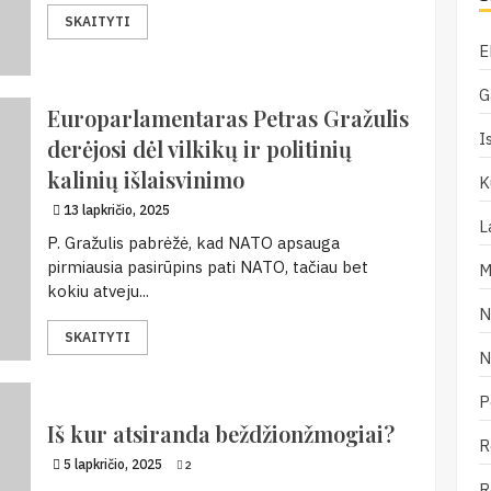
SKAITYTI
E
G
Europarlamentaras Petras Gražulis
I
derėjosi dėl vilkikų ir politinių
kalinių išlaisvinimo
K
13 lapkričio, 2025
L
P. Gražulis pabrėžė, kad NATO apsauga
pirmiausia pasirūpins pati NATO, tačiau bet
M
kokiu atveju...
N
SKAITYTI
N
P
Iš kur atsiranda beždžionžmogiai?
R
5 lapkričio, 2025
2
R