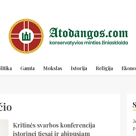
litika
Gamta
Mokslas
Istorija
Religija
Ekono
čio
J
Kritinės svarbos konferencija
p
istorinei tiesai ir abipusiam