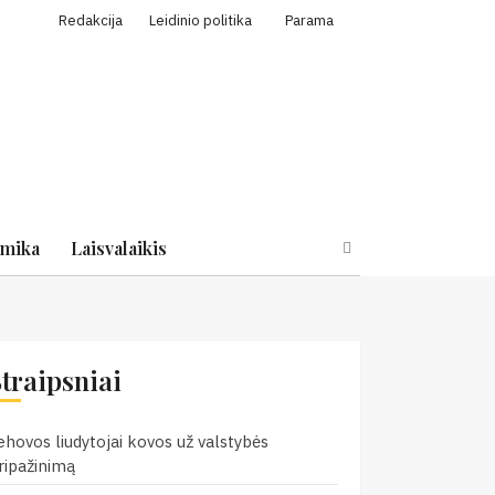
Redakcija
Leidinio politika
Parama
mika
Laisvalaikis
Straipsniai
ehovos liudytojai kovos už valstybės
ripažinimą