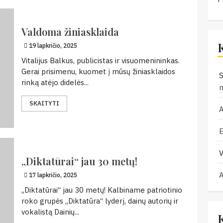
Valdoma žiniasklaida
19 lapkričio, 2025
Vitalijus Balkus, publicistas ir visuomenininkas.
Gerai prisimenu, kuomet į mūsų žiniasklaidos
S
rinką atėjo didelės...
SKAITYTI
V
„Diktatūrai“ jau 30 metų!
17 lapkričio, 2025
„Diktatūrai“ jau 30 metų! Kalbiname patriotinio
roko grupės „Diktatūra“ lyderį, dainų autorių ir
vokalistą Dainių...