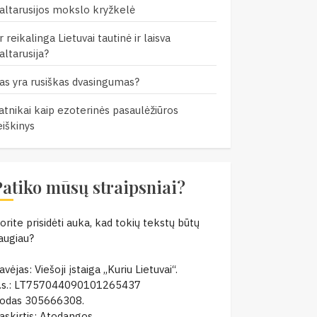
altarusijos mokslo kryžkelė
r reikalinga Lietuvai tautinė ir laisva
altarusija?
as yra rusiškas dvasingumas?
atnikai kaip ezoterinės pasaulėžiūros
eiškinys
Patiko mūsų straipsniai?
orite prisidėti auka, kad tokių tekstų būtų
augiau?
avėjas: Viešoji įstaiga „Kuriu Lietuvai“.
.s.: LT757044090101265437
odas 305666308.
askirtis: Atodangos.