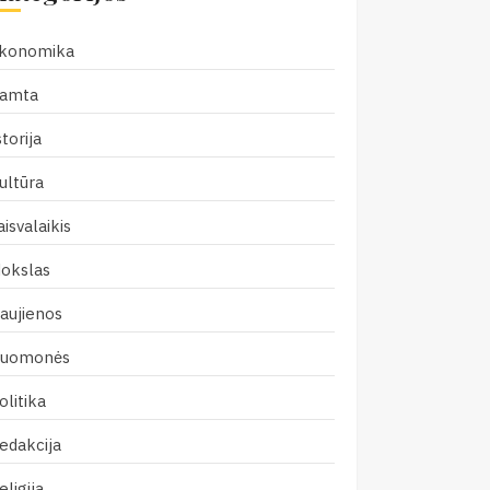
konomika
amta
storija
ultūra
aisvalaikis
okslas
aujienos
uomonės
olitika
edakcija
eligija