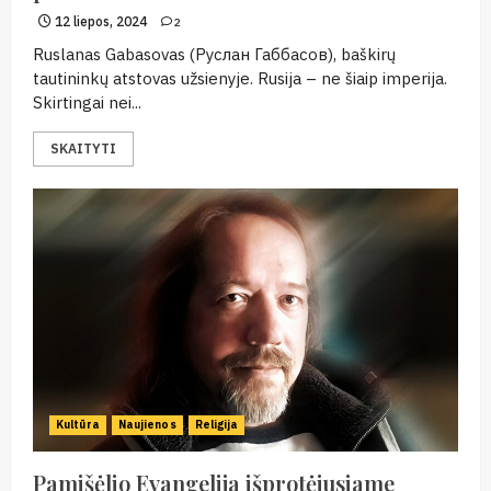
12 liepos, 2024
2
Ruslanas Gabasovas (Руслан Габбасов), baškirų
tautininkų atstovas užsienyje. Rusija – ne šiaip imperija.
Skirtingai nei...
SKAITYTI
Kultūra
Naujienos
Religija
Pamišėlio Evangelija išprotėjusiame