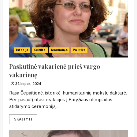
Istorija
Kultūra
Nuomonės
Politika
Paskutinė vakarienė prieš vargo
vakarienę
31 liepos, 2024
Rasa Čepaitienė, istorikė, humanitarinių mokslų daktarė.
Per pasaulį ritasi reakcijos į Paryžiaus olimpiados
atidarymo ceremoniją...
SKAITYTI