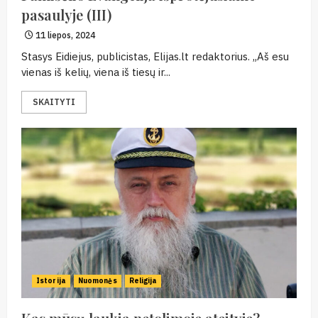
pasaulyje (III)
11 liepos, 2024
Stasys Eidiejus, publicistas, Elijas.lt redaktorius. „Aš esu
vienas iš kelių, viena iš tiesų ir...
SKAITYTI
Istorija
Nuomonės
Religija