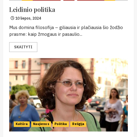
Leidinio politika
10 liepos, 2024
Mus domina filosofija – giliausia ir plačiausia šio žodžio
prasme: kaip žmogaus ir pasaulio...
SKAITYTI
Kultūra
Naujienos
Politika
Religija