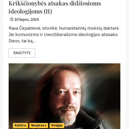
Krikščionybės atsakas didžiosioms
ideologijoms (II)
10 liepos, 2024
Rasa Čepaitienė, istorikė, humanitarinių mokslų daktarė.
Jei komunizmo ir (neo)liberalizmo ideologijos atsisako
Dievo, tai ką...
SKAITYTI
Kultūra
Naujienos
Religija