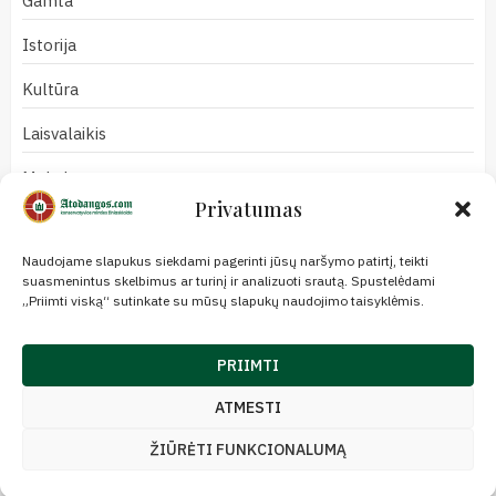
Gamta
Istorija
Kultūra
Laisvalaikis
Mokslas
Privatumas
Naujienos
Naudojame slapukus siekdami pagerinti jūsų naršymo patirtį, teikti
Nuomonės
suasmenintus skelbimus ar turinį ir analizuoti srautą. Spustelėdami
„Priimti viską“ sutinkate su mūsų slapukų naudojimo taisyklėmis.
Politika
Redakcija
PRIIMTI
Religija
ATMESTI
ŽIŪRĖTI FUNKCIONALUMĄ
Copyright © Visos teisės saugomos
|
ChromeNews
by AF themes.