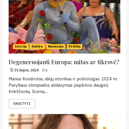
Istorija
Kultūra
Nuomonės
Politika
Degeneruojanti Europa: mitas ar tikrovė?
31 liepos, 2024
2
Marius Kundrotas, idėjų istorikas ir politologas. 2024 m.
Paryžiaus olimpiados atidarymas papiktino daugelį
krikščionių. Scena,...
SKAITYTI