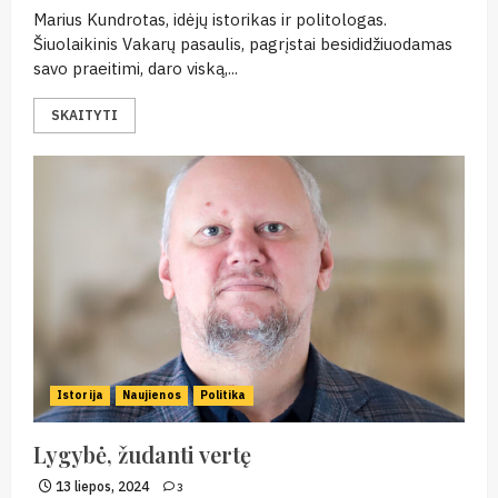
Marius Kundrotas, idėjų istorikas ir politologas.
Šiuolaikinis Vakarų pasaulis, pagrįstai besididžiuodamas
savo praeitimi, daro viską,...
SKAITYTI
Istorija
Naujienos
Politika
Lygybė, žudanti vertę
13 liepos, 2024
3