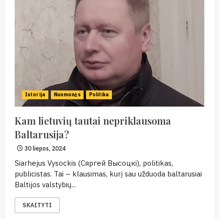
Istorija
Nuomonės
Politika
Kam lietuvių tautai nepriklausoma
Baltarusija?
30 liepos, 2024
Siarhejus Vysockis (Сяргей Высоцкі), politikas,
publicistas. Tai – klausimas, kurį sau užduoda baltarusiai
Baltijos valstybių...
SKAITYTI