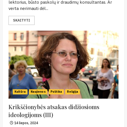
lektorius, būsto paskolų ir draudimų konsultantas. Ar
verta nerimauti dėl...
SKAITYTI
Kultūra
Naujienos
Politika
Religija
Krikščionybės atsakas didžiosioms
ideologijoms (III)
14 liepos, 2024