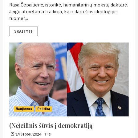
Rasa Čepaitienė, istorikė, humanitarinių mokslų daktarė.
Jeigu atmetama tradicija, ką ir daro šios ideologijos,
tuomet...
SKAITYTI
Naujienos
Politika
(Ne)eilinis šūvis į demokratiją
14 liepos, 2024
3