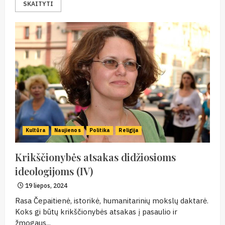
SKAITYTI
Kultūra
Naujienos
Politika
Religija
Krikščionybės atsakas didžiosioms
ideologijoms (IV)
19 liepos, 2024
Rasa Čepaitienė, istorikė, humanitarinių mokslų daktarė.
Koks gi būtų krikščionybės atsakas į pasaulio ir
žmogaus...