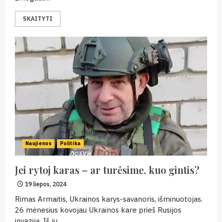
SKAITYTI
Naujienos
Politika
Jei rytoj karas – ar turėsime, kuo gintis?
19 liepos, 2024
Rimas Armaitis, Ukrainos karys-savanoris, išminuotojas.
26 mėnesius kovojau Ukrainos kare prieš Rusijos
invaziją. Iš jų...