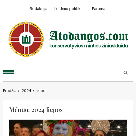
Skip
Redakcija
Leidinio politika
Parama
to
content
Primary
Menu
Pradžia
2024
liepos
Mėnuo:
2024 liepos