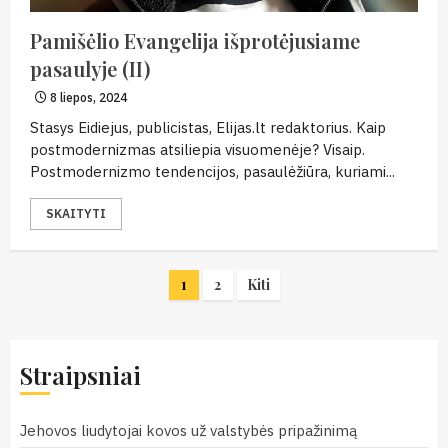
Pamišėlio Evangelija išprotėjusiame
pasaulyje (II)
8 liepos, 2024
Stasys Eidiejus, publicistas, Elijas.lt redaktorius. Kaip
postmodernizmas atsiliepia visuomenėje? Visaip.
Postmodernizmo tendencijos, pasaulėžiūra, kuriami...
SKAITYTI
Įrašų
1
2
Kiti
puslapiavimas
Straipsniai
Jehovos liudytojai kovos už valstybės pripažinimą