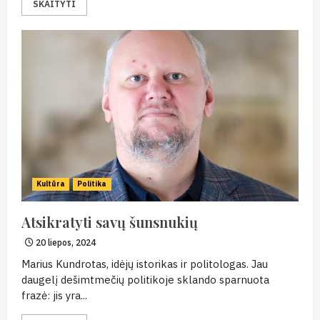
SKAITYTI
Kultūra
Politika
Atsikratyti savų šunsnukių
20 liepos, 2024
Marius Kundrotas, idėjų istorikas ir politologas. Jau
daugelį dešimtmečių politikoje sklando sparnuota
frazė: jis yra...