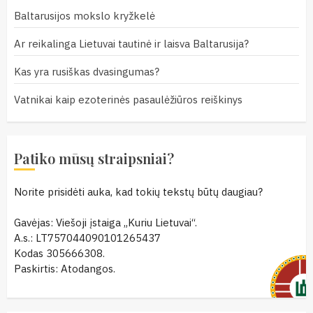
Baltarusijos mokslo kryžkelė
Ar reikalinga Lietuvai tautinė ir laisva Baltarusija?
Kas yra rusiškas dvasingumas?
Vatnikai kaip ezoterinės pasaulėžiūros reiškinys
Patiko mūsų straipsniai?
Norite prisidėti auka, kad tokių tekstų būtų daugiau?
Gavėjas: Viešoji įstaiga „Kuriu Lietuvai“.
A.s.: LT757044090101265437
Kodas 305666308.
Paskirtis: Atodangos.