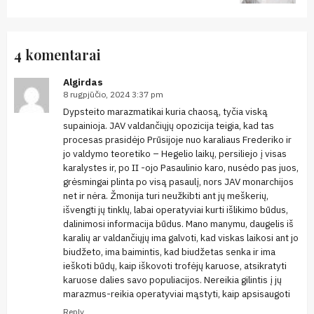
4 komentarai
Algirdas
8 rugpjūčio, 2024 3:37 pm
Dypsteito marazmatikai kuria chaosą, tyčia viską
supainioja. JAV valdančiųjų opozicija teigia, kad tas
procesas prasidėjo Prūsijoje nuo karaliaus Frederiko ir
jo valdymo teoretiko – Hegelio laikų, persiliejo į visas
karalystes ir, po II -ojo Pasaulinio karo, nusėdo pas juos,
grėsmingai plinta po visą pasaulį, nors JAV monarchijos
net ir nėra. Žmonija turi neužkibti ant jų meškerių,
išvengti jų tinklų, labai operatyviai kurti išlikimo būdus,
dalinimosi informacija būdus. Mano manymu, daugelis iš
karalių ar valdančiųjų ima galvoti, kad viskas laikosi ant jo
biudžeto, ima baimintis, kad biudžetas senka ir ima
ieškoti būdų, kaip iškovoti trofėjų karuose, atsikratyti
karuose dalies savo populiacijos. Nereikia gilintis į jų
marazmus-reikia operatyviai mąstyti, kaip apsisaugoti
Reply