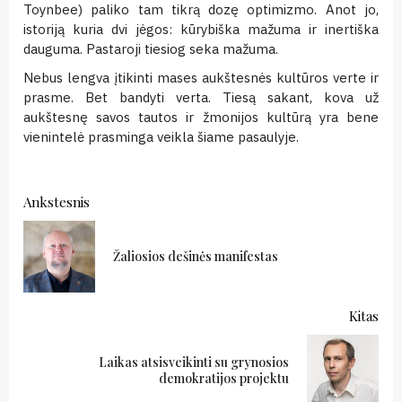
Toynbee) paliko tam tikrą dozę optimizmo. Anot jo,
istoriją kuria dvi jėgos: kūrybiška mažuma ir inertiška
dauguma. Pastaroji tiesiog seka mažuma.
Nebus lengva įtikinti mases aukštesnės kultūros verte ir
prasme. Bet bandyti verta. Tiesą sakant, kova už
aukštesnę savos tautos ir žmonijos kultūrą yra bene
vienintelė prasminga veikla šiame pasaulyje.
Continue
Ankstesnis
Reading
Ank
Žaliosios dešinės manifestas
Kitas
Laikas atsisveikinti su grynosios
Kitas:
demokratijos projektu