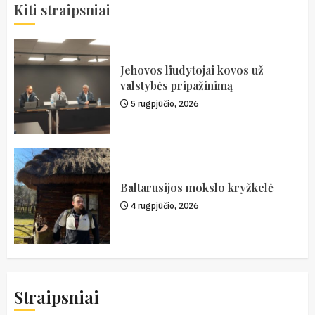
Kiti straipsniai
Jehovos liudytojai kovos už
valstybės pripažinimą
5 rugpjūčio, 2026
Baltarusijos mokslo kryžkelė
4 rugpjūčio, 2026
Straipsniai