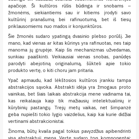
apačioje. Ši kultūros rūšis būdinga ir snobams –
žmonėms, siekiantiems sau ir kitiems įrodyti savo
kultūrinį pranašumą bei rafinuotumą, bet iš tiesų
priklausomiems nuo mados ir konjunktūros.
Šie žmonės sudaro ypatingą dvasinio plebso porūšį. Jie
mano, kad vienas ar kitas kūrinys yra rafinuotas, nes taip
manoma jų grupėje. Kaip šis mechanizmas užvedamas,
sunkiau paaiškinti. Veikiausiai vienas snobas, panūdęs
parodyti abejotiną originalumą, šūkteli apie tokio
produkto vertę, o kiti choru jam pritaria.
Ypač apmaudu, kad lėkštosios kultūros įrankiu tampa
abstrakcijos sąvoka. Abstrakti idėja yra žmogaus proto
vainikas, bet šiais laikais abstrakcija mene vadinama tai,
kas reikalauja kaip tik mažiausių intelektualinių ir
kūrybinių pastangų. Trejų metų vaikas, net šimpanzė
geba nupiešti tokio lygio vaizdelius, kaip kai kurie didžiai
vertinami abstrakcionistai.
Žinoma, būtų kvaila pagal tokius pavyzdžius apibendrinti
visą abstraktųjį meną. Vertę sudaro trys komponentai: