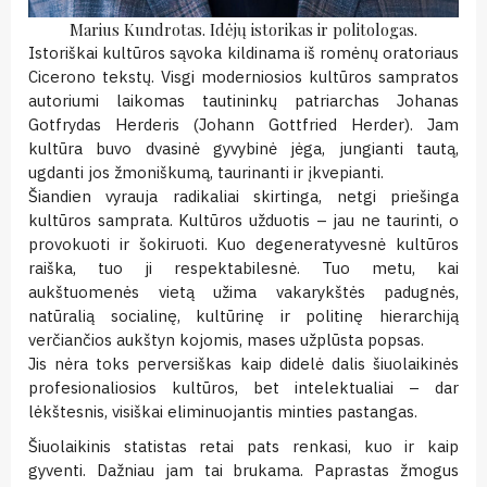
Marius Kundrotas. Idėjų istorikas ir politologas.
Istoriškai kultūros sąvoka kildinama iš romėnų oratoriaus
Cicerono tekstų. Visgi moderniosios kultūros sampratos
autoriumi laikomas tautininkų patriarchas Johanas
Gotfrydas Herderis (Johann Gottfried Herder). Jam
kultūra buvo dvasinė gyvybinė jėga, jungianti tautą,
ugdanti jos žmoniškumą, taurinanti ir įkvepianti.
Šiandien vyrauja radikaliai skirtinga, netgi priešinga
kultūros samprata. Kultūros užduotis – jau ne taurinti, o
provokuoti ir šokiruoti. Kuo degeneratyvesnė kultūros
raiška, tuo ji respektabilesnė. Tuo metu, kai
aukštuomenės vietą užima vakarykštės padugnės,
natūralią socialinę, kultūrinę ir politinę hierarchiją
verčiančios aukštyn kojomis, mases užplūsta popsas.
Jis nėra toks perversiškas kaip didelė dalis šiuolaikinės
profesionaliosios kultūros, bet intelektualiai – dar
lėkštesnis, visiškai eliminuojantis minties pastangas.
Šiuolaikinis statistas retai pats renkasi, kuo ir kaip
gyventi. Dažniau jam tai brukama. Paprastas žmogus