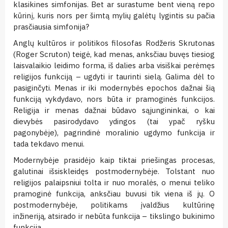
klasikines simfonijas. Bet ar surastume bent vieną repo
kūrinį, kuris nors per šimtą mylių galėtų lygintis su pačia
prasčiausia simfonija?
Anglų kultūros ir politikos filosofas Rodžeris Skrutonas
(Roger Scruton) teigė, kad menas, anksčiau buvęs tiesiog
laisvalaikio leidimo forma, iš dalies arba visiškai perėmęs
religijos funkciją – ugdyti ir taurinti sielą. Galima dėl to
pasiginčyti. Menas ir iki modernybės epochos dažnai šią
funkciją vykdydavo, nors būta ir pramoginės funkcijos.
Religija ir menas dažnai būdavo sąjungininkai, o kai
dievybės pasirodydavo ydingos (tai ypač ryšku
pagonybėje), pagrindinė moralinio ugdymo funkcija ir
tada tekdavo menui.
Modernybėje prasidėjo kaip tiktai priešingas procesas,
galutinai išsiskleidęs postmodernybėje. Tolstant nuo
religijos palaipsniui tolta ir nuo moralės, o menui teliko
pramoginė funkcija, anksčiau buvusi tik viena iš jų. O
postmodernybėje, politikams įvaldžius kultūrinę
inžineriją, atsirado ir nebūta funkcija – tikslingo bukinimo
funkcija.