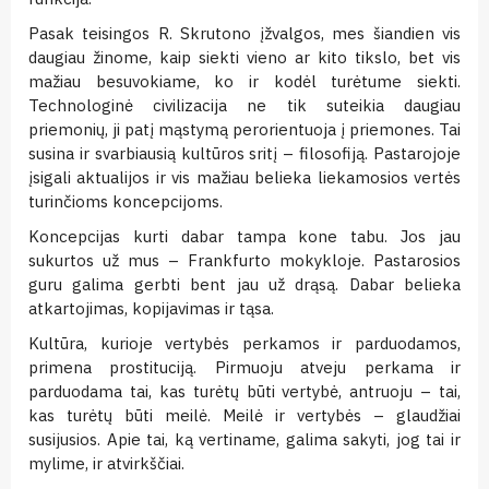
Pasak teisingos R. Skrutono įžvalgos, mes šiandien vis
daugiau žinome, kaip siekti vieno ar kito tikslo, bet vis
mažiau besuvokiame, ko ir kodėl turėtume siekti.
Technologinė civilizacija ne tik suteikia daugiau
priemonių, ji patį mąstymą perorientuoja į priemones. Tai
susina ir svarbiausią kultūros sritį – filosofiją. Pastarojoje
įsigali aktualijos ir vis mažiau belieka liekamosios vertės
turinčioms koncepcijoms.
Koncepcijas kurti dabar tampa kone tabu. Jos jau
sukurtos už mus – Frankfurto mokykloje. Pastarosios
guru galima gerbti bent jau už drąsą. Dabar belieka
atkartojimas, kopijavimas ir tąsa.
Kultūra, kurioje vertybės perkamos ir parduodamos,
primena prostituciją. Pirmuoju atveju perkama ir
parduodama tai, kas turėtų būti vertybė, antruoju – tai,
kas turėtų būti meilė. Meilė ir vertybės – glaudžiai
susijusios. Apie tai, ką vertiname, galima sakyti, jog tai ir
mylime, ir atvirkščiai.