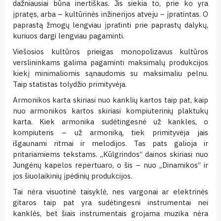
dažniausiai būna inertiškas. Jis siekia to, prie ko yra
įpratęs, arba – kultūrinės inžinerijos atveju – įpratintas. O
paprastą žmogų lengviau įpratinti prie paprastų dalykų,
kuriuos dargi lengviau pagaminti.
Viešosios kultūros prieigas monopolizavus kultūros
verslininkams galima pagaminti maksimalų produkcijos
kiekį minimaliomis sąnaudomis su maksimaliu pelnu.
Taip statistas tolydžio primityvėja.
Armonikos karta skiriasi nuo kanklių kartos taip pat, kaip
nuo armonikos kartos skiriasi kompiuterinių plaktukų
karta. Kiek armonika sudėtingesnė už kankles, o
kompiuteris – už armoniką, tiek primityvėja jais
išgaunami ritmai ir melodijos. Tas pats galioja ir
pritariamiems tekstams. „Kūlgrindos“ dainos skiriasi nuo
Jungėnų kapelos repertuaro, o šis – nuo „Dinamikos“ ir
jos šiuolaikinių įpėdinių produkcijos.
Tai nėra visuotinė taisyklė, nes vargonai ar elektrinės
gitaros taip pat yra sudėtingesni instrumentai nei
kanklės, bet šiais instrumentais grojama muzika nėra