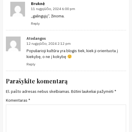
Bruknė
11 rugpjūčio, 2024 6:00 pm
„galingųjų”, žinoma.
Reply
Atodangos
12 rugpjūčio, 2024 2:12 pm
Populiarioji kultūra yra blogis tiek, kiek ji orientuota į
kiekybę, o ne į kokybę
Reply
Parašykite komentarą
El. pašto adresas nebus skelbiamas.
Būtini laukeliai pažymėti
*
Komentaras
*