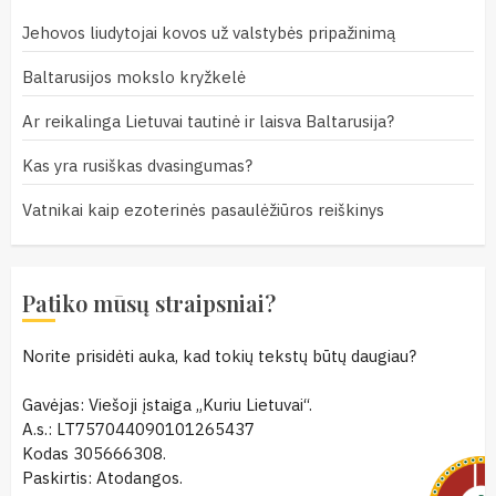
Jehovos liudytojai kovos už valstybės pripažinimą
Baltarusijos mokslo kryžkelė
Ar reikalinga Lietuvai tautinė ir laisva Baltarusija?
Kas yra rusiškas dvasingumas?
Vatnikai kaip ezoterinės pasaulėžiūros reiškinys
Patiko mūsų straipsniai?
Norite prisidėti auka, kad tokių tekstų būtų daugiau?
Gavėjas: Viešoji įstaiga „Kuriu Lietuvai“.
A.s.: LT757044090101265437
Kodas 305666308.
Paskirtis: Atodangos.