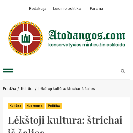
Skip
Redakcija
Leidinio politika
Parama
to
content
Primary
Menu
Pradžia
Kultūra
Lėkštoji kultūra: štrichai iš šalies
Kultūra
Nuomonės
Politika
Lėkštoji kultūra: štrichai
iš šalies