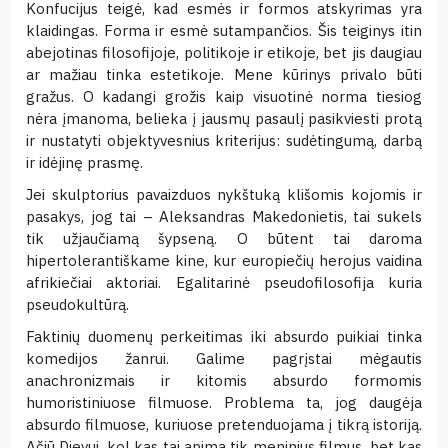
Konfucijus teigė, kad esmės ir formos atskyrimas yra
klaidingas. Forma ir esmė sutampančios. Šis teiginys itin
abejotinas filosofijoje, politikoje ir etikoje, bet jis daugiau
ar mažiau tinka estetikoje. Mene kūrinys privalo būti
gražus. O kadangi grožis kaip visuotinė norma tiesiog
nėra įmanoma, belieka į jausmų pasaulį pasikviesti protą
ir nustatyti objektyvesnius kriterijus: sudėtingumą, darbą
ir idėjinę prasmę.
Jei skulptorius pavaizduos nykštuką klišomis kojomis ir
pasakys, jog tai – Aleksandras Makedonietis, tai sukels
tik užjaučiamą šypseną. O būtent tai daroma
hipertolerantiškame kine, kur europiečių herojus vaidina
afrikiečiai aktoriai. Egalitarinė pseudofilosofija kuria
pseudokultūrą.
Faktinių duomenų perkeitimas iki absurdo puikiai tinka
komedijos žanrui. Galime pagrįstai mėgautis
anachronizmais ir kitomis absurdo formomis
humoristiniuose filmuose. Problema ta, jog daugėja
absurdo filmuose, kuriuose pretenduojama į tikrą istoriją.
Ačiū Dievui, kol kas tai apima tik meninius filmus, bet kas