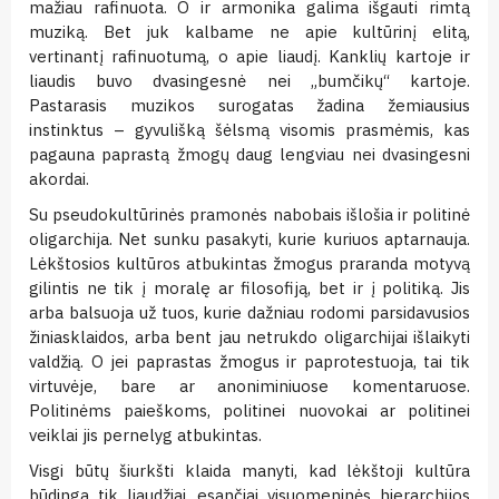
mažiau rafinuota. O ir armonika galima išgauti rimtą
muziką. Bet juk kalbame ne apie kultūrinį elitą,
vertinantį rafinuotumą, o apie liaudį. Kanklių kartoje ir
liaudis buvo dvasingesnė nei „bumčikų“ kartoje.
Pastarasis muzikos surogatas žadina žemiausius
instinktus – gyvulišką šėlsmą visomis prasmėmis, kas
pagauna paprastą žmogų daug lengviau nei dvasingesni
akordai.
Su pseudokultūrinės pramonės nabobais išlošia ir politinė
oligarchija. Net sunku pasakyti, kurie kuriuos aptarnauja.
Lėkštosios kultūros atbukintas žmogus praranda motyvą
gilintis ne tik į moralę ar filosofiją, bet ir į politiką. Jis
arba balsuoja už tuos, kurie dažniau rodomi parsidavusios
žiniasklaidos, arba bent jau netrukdo oligarchijai išlaikyti
valdžią. O jei paprastas žmogus ir paprotestuoja, tai tik
virtuvėje, bare ar anoniminiuose komentaruose.
Politinėms paieškoms, politinei nuovokai ar politinei
veiklai jis pernelyg atbukintas.
Visgi būtų šiurkšti klaida manyti, kad lėkštoji kultūra
būdinga tik liaudžiai, esančiai visuomeninės hierarchijos