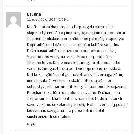
Bruknė
11 rugpjūčio, 2024 5:59 pm
Kultūra tai kažkas tarpinio tarp angelų plunksnų ir
šlapimo tyrimo. Joje gimsta rytojaus pamatai, bet kartu
tai prisitaikėliškumo prie nūdienos galingūjų atspindys.
Deja kultūros didžioji dalis neturėtų kultūra vadintis.
Dažniausiai kultūros krizė rodo aristokratijos krizę.
Visuomenės vertybių krizę. Arba dar paprasčiau –
tikėjimo krizę. Kiekvienas kulturingu pretenduojantis
vadintis žmogus turėtų bent vienoje meno, mokslo ar
bet kokių įgūdžių srityje mokėti atskirti vertingą kūrinį
nuo niekalo. Ir vertinimo skalė neturėtų būti nei
subjektyvi, nei paremta įtakingųjų nuomonės kopijavimu.
Populiarioji kultūra nėra blogis savaime. Dažnai tai ta
terpė, kuri leidžia talentams nemirti iš bado ir nupirkti
savo vaikams šokoladinių sūrelių. Bet universaliąją skalę
kiekvienas savyje turime puoselėti ir nuolat
sinchronizuoti su etalonu.
Reply