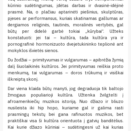
kūrinio sudėtingumas, įdėtas darbas ir dvasinė-idėjinė
prasmė. Na, o plačiau aptarinėti piešinius, skulptūras,
pjeses ar performansus, kuriais skatinamas gašlumas ar
dergiamos religinės, tautinės, moralinės vertybės, gal
būtų per didelė garbė tokiai „kūrybai“. Užteks
konstatuoti: jei tai – kultūra, tada kultūra yra ir
pornografinė hormonizuoto dvejetukininko teplionė ant
mokyklos išvietės sienos.
Du žodžiai – primityvumas ir vulgarumas – apibrėžia žymią
dalį šiuolaikinės kultūros. Jei primityvumas reiškia proto
menkumą, tai vulgarumas – doros trūkumą ir visiškai
iškreiptą skonį.
Dar viena klaida būtų manyti, jog degraduoja tik baltojo
žmogaus populiarioji kultūra. Užtenka žvilgtelti į
afroamerikiečių muzikos istoriją. Nuo džiazo ir bliuzo
nusileista iki hip hopo, kuriame gal ir galima rasti
prasmingų tekstų bei gana rafinuotos muzikos, bet
praktiškai visa ši kultūra orientuota į gatvių banditėlius.
Kai kurie džiazo kūriniai – sudėtingesni už kai kurias