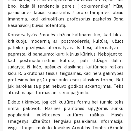
žino, kada ši tendencija pereis į dokumentiką? Mūsų
pasauliui vis labiau kraustantis iš proto tampa vis labiau
įmanoma, kad kairuoliškas profesorius paskelbs Joną
Basanavičių buvus hotentotą.
Konservatyvūs žmonės dažnai kaltinami tuo, kad tiktai
kritikuoja modernią ar postmodernią kultūrą, užuot
pateikę pozityvias alternatyvas. Iš tiesų alternatyva –
paprasta iki banalumo: kurti kilnius kūrinius. Nebojant to,
kad postmodernistinė kultūra, pati didžiąja dalimi
sudaryta iš kičo, apšauks klasikines kultūrines raiškas
kiču. R. Skrutonas teisus, teigdamas, kad nėra galimybės
profesionaliai grįžti prie ankstesnių klasikos formų. Bet
juk barokas taip pat nebuvo gotikos atkartojimas. Teks
atrasti naujas formas ant seno pagrindo.
Didelė tikimybė, jog dėl kultūros formų bei turinio teks
rimtai pakovoti. Masinės pramonės sąlygomis sunku
populiarinti aukštesnes kultūros raiškas. Masės
smegenys užterštos lengviau pasiekiama informacija.
Visgi istorijos mokslo klasikas Arnoldas Toinbis (Arnold