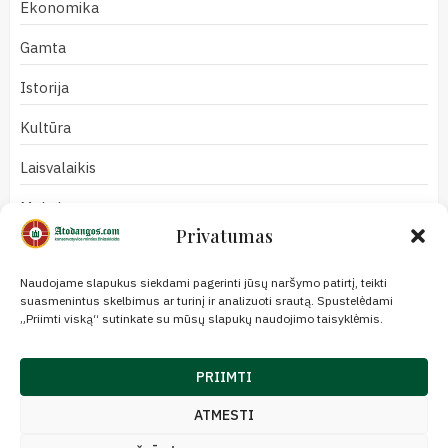
Ekonomika
Gamta
Istorija
Kultūra
Laisvalaikis
Mokslas
Privatumas
Naujienos
Naudojame slapukus siekdami pagerinti jūsų naršymo patirtį, teikti
Nuomonės
suasmenintus skelbimus ar turinį ir analizuoti srautą. Spustelėdami
„Priimti viską“ sutinkate su mūsų slapukų naudojimo taisyklėmis.
Politika
Redakcija
PRIIMTI
Religija
ATMESTI