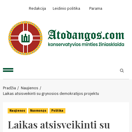
Skip
Redakcija
Leidinio politika
Parama
to
content
Primary
Menu
Pradžia
Naujienos
Laikas atsisveikinti su grynosios demokratijos projektu
Naujienos
Nuomonės
Politika
Laikas atsisveikinti su