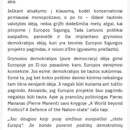
akis.
Ieškant atsakymo į klausimą, kodėl konservatoriai
pirmiausiai monopolizavo, o po to – išdavė tautinės
valstybės idėją, reikia grįžti dvidešimčia metų atgal, kai
įstojome į Europos Sąjungą. Tada Lietuvos politikai
susipažino, parsivežė ir čia implantavo grynosios
demokratijos idėją, kuri yra teorinis Europos Sąjungos
projekto pagrindas, ir
raison d’
être
(gyvavimo priežastis).
Grynosios demokratijos (pure democracy) idėja gimė
Europoje po II-ojo pasaulinio karo, Europos vienijmosi
kontekste. Jos esmė: demokratijos be tautos sukūrimas.
Esmė ta, jog bet kokio politinio darinio kūrimui reikalinga
tam tikra vienijanti idėja. Ji negali būti kuriama ant tuščio
pagrindo. Akivaizdu, jog Europos projekte šiuo pagrindu
negalėjo būti tauta. Apie ją prancūzų politologas Pjeras
Mananas (Pierre Manent) savo knygoje „A World beyond
Politics? A Defence of the Nation-state“ rašo taip:
„Jau daugiau kaip pusę amžiaus europiečiai „stato
Europą“. Jie bando paversti padriką demokratinių