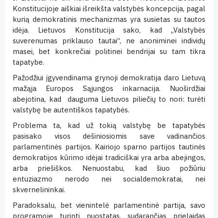
Konstitucijoje aiškiai išreikšta valstybės koncepcija, pagal
kurią demokratinis mechanizmas yra susietas su tautos
idėja. Lietuvos Konstitucija sako, kad „Valstybės
suverenumas priklauso tautai“, ne anoniminei individų
masei, bet konkrečiai politinei bendrijai su tam tikra
tapatybe.
Pažodžiui įgyvendinama grynoji demokratija daro Lietuvą
mažąja Europos Sąjungos inkarnacija. Nuoširdžiai
abejotina, kad dauguma Lietuvos piliečių to nori: turėti
valstybę be autentiškos tapatybės.
Problema ta, kad už tokią valstybę be tapatybės
pasisako visos dešiniosiomis save vadinančios
parlamentinės partijos. Kairiojo sparno partijos tautinės
demokratijos kūrimo idėjai tradiciškai yra arba abejingos,
arba priešiškos. Nenuostabu, kad šiuo požiūriu
entuziazmo nerodo nei socialdemokratai, nei
skvernelininkai.
Paradoksalu, bet vienintelė parlamentinė partija, savo
programoje turinti nuostatas, sudarančias prielaidas