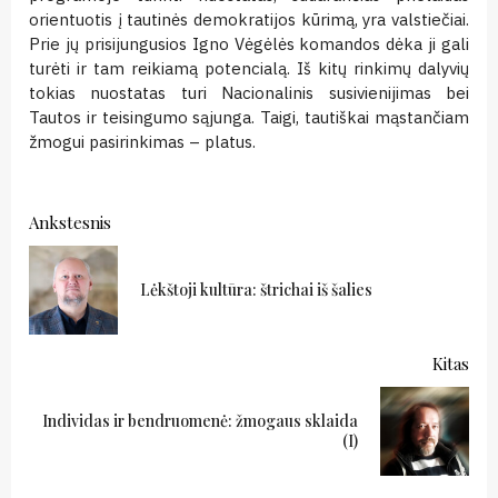
orientuotis į tautinės demokratijos kūrimą, yra valstiečiai.
Prie jų prisijungusios Igno Vėgėlės komandos dėka ji gali
turėti ir tam reikiamą potencialą. Iš kitų rinkimų dalyvių
tokias nuostatas turi Nacionalinis susivienijimas bei
Tautos ir teisingumo sąjunga. Taigi, tautiškai mąstančiam
žmogui pasirinkimas – platus.
Continue
Ankstesnis
Reading
Ank
Lėkštoji kultūra: štrichai iš šalies
Kitas
Individas ir bendruomenė: žmogaus sklaida
Kitas:
(I)