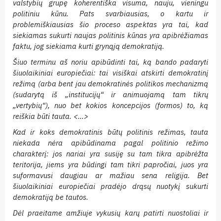
valstybių grupę koherentiška visuma, nauju, vieningu
politiniu kūnu. Pats svarbiausias, o kartu ir
problemiškiausias šio proceso aspektas yra tai, kad
siekiamas sukurti naujas politinis kūnas yra apibrėžiamas
faktu, jog siekiama kurti grynąją demokratiją.
Šiuo terminu aš noriu apibūdinti tai, ką bando padaryti
šiuolaikiniai europiečiai: tai visiškai atskirti demokratinį
režimą (arba bent jau demokratinės politikos mechanizmą
(sudarytą iš „institucijų“ ir animuojamą tam tikrų
„vertybių“), nuo bet kokios koncepcijos (formos) to, ką
reiškia būti tauta. <…>
Kad ir koks demokratinis būtų politinis režimas, tauta
niekada nėra apibūdinama pagal politinio režimo
charakterį: jos nariai yra susiję su tam tikra apibrėžta
teritorija, jiems yra būdingi tam tikri papročiai, juos yra
suformavusi daugiau ar mažiau sena religija. Bet
šiuolaikiniai europiečiai pradėjo drąsų nuotykį sukurti
demokratiją be tautos.
Dėl praeitame amžiuje vykusių karų patirti nuostoliai ir