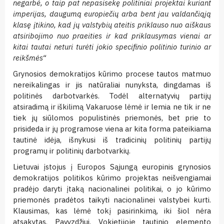
negarbė, o taip pat nepasisekę politiniai projektai kuriant
imperijas, daugumą europiečių arba bent jau valdančiąją
klasę įtikino, kad jų valstybių ateitis priklauso nuo aiš
kaus
atsiribojimo nuo praeities
ir kad priklausymas vienai ar
kitai tautai neturi turėti jokio specifinio po
litinio turinio ar
reikšmės“
Grynosios demokratijos kūrimo procese tautos matmuo
nereikalingas ir jis natūraliai nunyksta, dingdamas iš
politinės darbotvarkės. Todėl alternatyvių partijų
atsiradimą ir iškilimą Vakaruose lėmė ir lemia ne tik ir ne
tiek jų siūlomos populistinės priemonės, bet prie to
prisideda ir jų programose viena ar kita forma pateikiama
tautinė idėja, išnykusi iš tradicinių politinių partijų
programų ir politinių darbotvarkių.
Lietuvai įstojus į Europos Sąjungą europinis grynosios
demokratijos politikos kūrimo projektas neišvengiamai
pradėjo daryti įtaką nacionalinei politikai, o jo kūrimo
priemonės pradėtos taikyti nacionalinei valstybei kurti.
Klausimas, kas lėmė tokį pasirinkimą, iki šiol nėra
atsakytas. Pavyzdžiui, Vokietijoje tautinio elemento