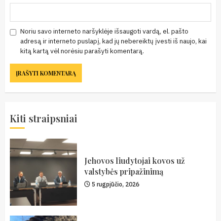
Noriu savo interneto naršyklėje išsaugoti vardą, el. pašto
adresą ir interneto puslapį, kad jų nebereiktų įvesti iš naujo, kai
kitą kartą vėl norėsiu parašyti komentarą.
Kiti straipsniai
Jehovos liudytojai kovos už
valstybės pripažinimą
5 rugpjūčio, 2026