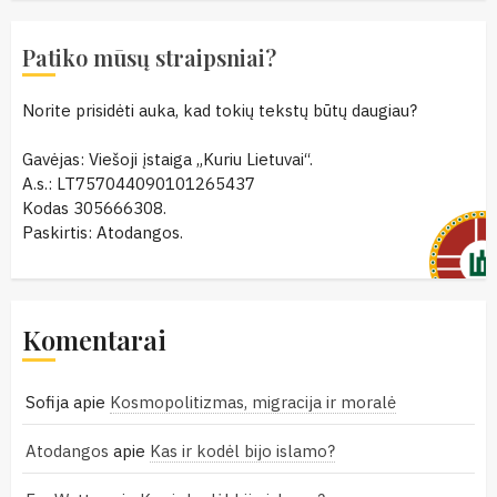
Patiko mūsų straipsniai?
Norite prisidėti auka, kad tokių tekstų būtų daugiau?
Gavėjas: Viešoji įstaiga „Kuriu Lietuvai“.
A.s.: LT757044090101265437
Kodas 305666308.
Paskirtis: Atodangos.
Komentarai
Sofija
apie
Kosmopolitizmas, migracija ir moralė
Atodangos
apie
Kas ir kodėl bijo islamo?