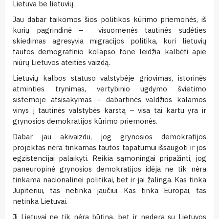
Lietuva be lietuvių.
Jau dabar taikomos šios politikos kūrimo priemonės, iš
kurių pagrindinė – visuomenės tautinės sudėties
skiedimas agresyvia migracijos politika, kuri lietuvių
tautos demografinio kolapso fone leidžia kalbėti apie
niūrų Lietuvos ateities vaizdą.
Lietuvių kalbos statuso valstybėje griovimas, istorinės
atminties trynimas, vertybinio ugdymo švietimo
sistemoje atsisakymas – dabartinės valdžios kalamos
vinys į tautinės valstybės karstą – visa tai kartu yra ir
grynosios demokratijos kūrimo priemonės.
Dabar jau akivaizdu, jog grynosios demokratijos
projektas nėra tinkamas tautos tapatumui išsaugoti ir jos
egzistencijai palaikyti. Reikia sąmoningai pripažinti, jog
paneuropinė grynosios demokratijos idėja ne tik nėra
tinkama nacionalinei politikai, bet ir jai žalinga. Kas tinka
Jupiteriui, tas netinka jaučiui. Kas tinka Europai, tas
netinka Lietuvai.
Ji Lietuvai ne tik nėra būtina, bet ir nedera su Lietuvos