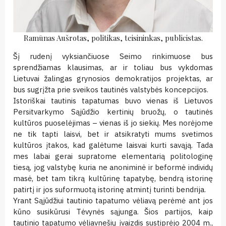
Ramūnas Aušrotas, politikas, teisininkas, publicistas.
Šį rudenį vyksiančiuose Seimo rinkimuose bus
sprendžiamas klausimas, ar ir toliau bus vykdomas
Lietuvai žalingas grynosios demokratijos projektas, ar
bus sugrįžta prie sveikos tautinės valstybės koncepcijos.
Istoriškai tautinis tapatumas buvo vienas iš Lietuvos
Persitvarkymo Sąjūdžio kertinių bruožų, o tautinės
kultūros puoselėjimas – vienas iš jo siekių. Mes norėjome
ne tik tapti laisvi, bet ir atsikratyti mums svetimos
kultūros įtakos, kad galėtume laisvai kurti savąją. Tada
mes labai gerai supratome elementarią politologinę
tiesą, jog valstybę kuria ne anoniminė ir beformė individų
masė, bet tam tikrą kultūrinę tapatybę, bendrą istorinę
patirtį ir jos suformuotą istorinę atmintį turinti bendrija.
Yrant Sąjūdžiui tautinio tapatumo vėliavą perėmė ant jos
kūno susikūrusi Tėvynės sąjunga. Šios partijos, kaip
tautinio tapatumo vėliavnešių įvaizdis sustiprėjo 2004 m.,