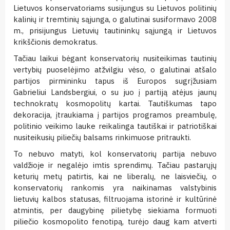
Lietuvos konservatoriams susijungus su Lietuvos politinių
kalinių ir tremtinių sąjunga, o galutinai susiformavo 2008
m., prisijungus Lietuvių tautininkų sąjungą ir Lietuvos
krikščionis demokratus.
Tačiau laikui bėgant konservatorių nusiteikimas tautinių
vertybių puoselėjimo atžvilgiu vėso, o galutinai atšalo
partijos pirmininku tapus iš Europos sugrįžusiam
Gabrieliui Landsbergiui, o su juo į partiją atėjus jaunų
technokratų kosmopolitų kartai. Tautiškumas tapo
dekoracija, įtraukiama į partijos programos preambulę,
politinio veikimo lauke reikalinga tautiškai ir patriotiškai
nusiteikusių piliečių balsams rinkimuose pritraukti.
To nebuvo matyti, kol konservatorių partija nebuvo
valdžioje ir negalėjo imtis sprendimų. Tačiau pastarųjų
keturių metų patirtis, kai ne liberalų, ne laisviečių, o
konservatorių rankomis yra naikinamas valstybinis
lietuvių kalbos statusas, filtruojama istorinė ir kultūrinė
atmintis, per daugybinę pilietybę siekiama formuoti
piliečio kosmopolito fenotipą, turėjo daug kam atverti