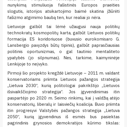
nunykimą stimuliuoja fašistinės Europos praeities
slogutis, istorijos atsikartojimo baimė skatina įžiūrėti
fašizmo atgimimo baubą ten, kur realiai jo nėra.
Lietuvoje galbūt tai lėmė užaugusi nauja politikų
technokratų kosmopolitų karta, galbūt Lietuvos politikų
formacija ES koridoriuose (buvusio eurokomisaro G.
Lansbergio pavyzdys būtų tipinis), galbūt paprasčiausias
politinis oportunizmas, o gal tautinio mentaliteto
ypatybės (jo silpnumas). Nes, tarkime, kaimyninėje
Lenkijoje to neįvyko.
Pirmoji šio projekto kregždė Lietuvoje – 2011 m. valdant
konservatoriams priimta Lietuvos pažangos strategija
„Lietuva 2030“, kurią politologai pakrikštijo „Lietuvos
išsivaikščiojimo strategija“. Jos įgyvendinimas itin
paspartėjo po 2020 m. Seimo rinkimų, kai į valdžią atėjo
konservatorių, liberalų ir laisviečių koalicija. Buvo priimta
itin progresyvi Valstybės pažangos strategija „Lietuva
2050“, kurią įgyvendinus iš esmės bus pasiektas
pagrindinis grynosios demokratijos kūrimo tikslas: