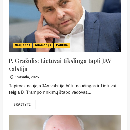
Naujienos
Nuomonės
Politika
P. Gražulis: Lietuvai tikslinga tapti JAV
valstija
5 vasario, 2025
Tapimas naująja JAV valstija būtų naudingas ir Lietuvai,
teigia D. Trampo rinkimų štabo vadovas,...
SKAITYTI