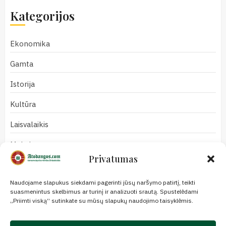
Kategorijos
Ekonomika
Gamta
Istorija
Kultūra
Laisvalaikis
Mokslas
Privatumas
Naujienos
Naudojame slapukus siekdami pagerinti jūsų naršymo patirtį, teikti
Nuomonės
suasmenintus skelbimus ar turinį ir analizuoti srautą. Spustelėdami
„Priimti viską“ sutinkate su mūsų slapukų naudojimo taisyklėmis.
Politika
Redakcija