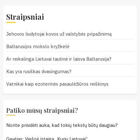
Straipsniai
Jehovos liudytojai kovos už valstybės pripažinimą
Baltarusijos mokslo kryžkelė
Ar reikalinga Lietuvai tautinė ir laisva Baltarusija?
Kas yra rusiškas dvasingumas?
Vatnikai kaip ezoterinės pasaulėžiūros reiškinys
Patiko mūsų straipsniai?
Norite prisidėti auka, kad tokių tekstų būtų daugiau?
Gavėjas: Viešoji įstaiga „Kuriu Lietuvai“.