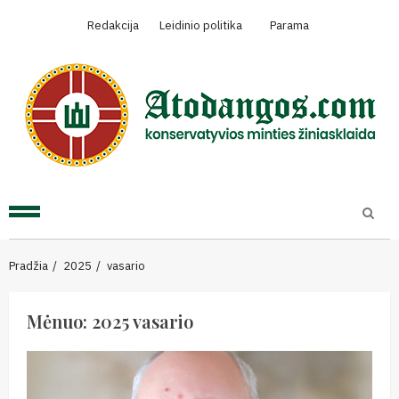
Skip
Redakcija
Leidinio politika
Parama
to
content
Primary
Menu
Pradžia
2025
vasario
Mėnuo:
2025 vasario