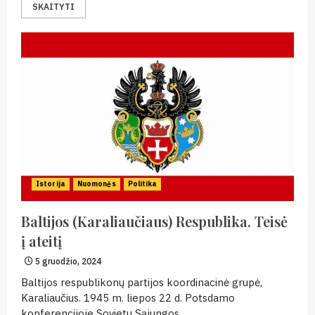
SKAITYTI
Istorija
Nuomonės
Politika
Baltijos (Karaliaučiaus) Respublika. Teisė
į ateitį
5 gruodžio, 2024
Baltijos respublikonų partijos koordinacinė grupė,
Karaliaučius. 1945 m. liepos 22 d. Potsdamo
konferencijoje Sovietų Sąjungos...