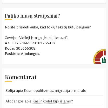
Patiko mūsų straipsniai?
Norite prisidėti auka, kad tokių tekstų būtų daugiau?
Gavėjas: Viešoji įstaiga „Kuriu Lietuvai“.
A.s.: LT757044090101265437
Kodas 305666308.
Paskirtis: Atodangos.
Komentarai
Sofija
apie
Kosmopolitizmas, migracija ir moralė
Atodangos
apie
Kas ir kodėl bijo islamo?