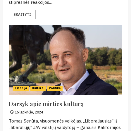
stipresnės reakcijos....
SKAITYTI
Istorija
Kultūra
Politika
Darsyk apie mirties kultūrą
16 lapkričio, 2024
Tomas Senūta, visuomenės veikėjas. „Liberaliausias“ iš
„liberaliųjų“ JAV valstijų valdytojų – garsusis Kalifornijos