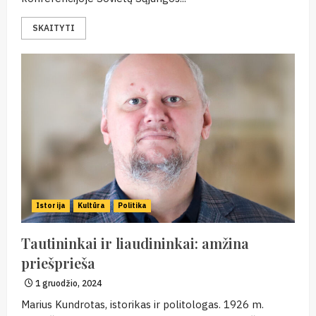
SKAITYTI
Istorija
Kultūra
Politika
Tautininkai ir liaudininkai: amžina
priešprieša
1 gruodžio, 2024
Marius Kundrotas, istorikas ir politologas. 1926 m.