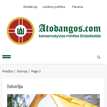
Skip
Redakcija
Leidinio politika
Parama
to
content
Primary
Menu
Pradžia
Istorija
Page 3
Istorija