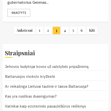
gubernatorius Geivinas...
SKAITYTI
Įrašų
Ankstesni
1
2
3
4
5
6
Kiti
puslapiavimas
Straipsniai
Jehovos liudytojai kovos už valstybės pripažinimą
Baltarusijos mokslo kryžkelė
Ar reikalinga Lietuvai tautinė ir laisva Baltarusija?
Kas yra rusiškas dvasingumas?
Vatnikai kaip ezoterinės pasaulėžiūros reiškinys