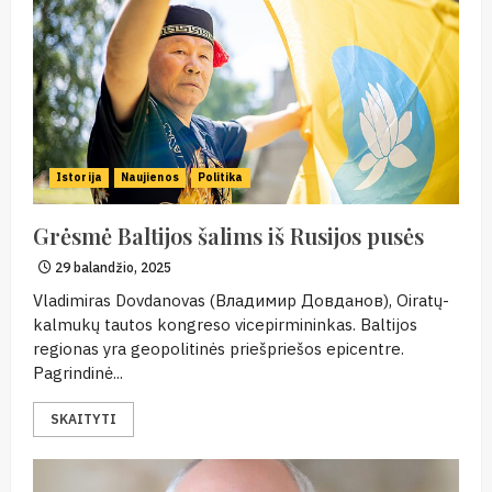
Istorija
Naujienos
Politika
Grėsmė Baltijos šalims iš Rusijos pusės
29 balandžio, 2025
Vladimiras Dovdanovas (Владимир Довданов), Oiratų-
kalmukų tautos kongreso vicepirmininkas. Baltijos
regionas yra geopolitinės priešpriešos epicentre.
Pagrindinė...
SKAITYTI