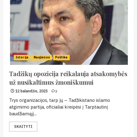
Istorija
Naujienos
Politika
Tadžikų opozicija reikalauja atsakomybės
už nusikaltimus žmoniškumui
12 balandžio, 2025
2
Trys organizacijos, tarp jų – Tadžikistano islamo
atgimimo partija, oficialiai kreipėsi į Tarptautinį
baudžiamąjį...
SKAITYTI