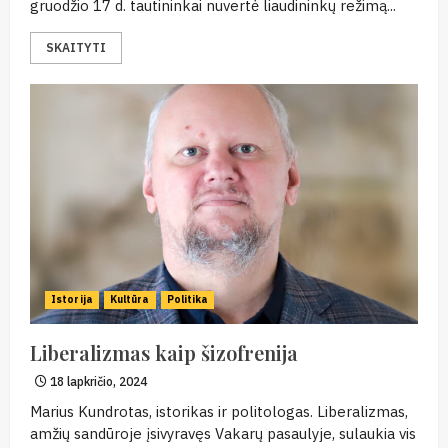
gruodžio 17 d. tautininkai nuvertė liaudininkų režimą...
SKAITYTI
Istorija
Kultūra
Politika
Liberalizmas kaip šizofrenija
18 lapkričio, 2024
Marius Kundrotas, istorikas ir politologas. Liberalizmas,
amžių sandūroje įsivyravęs Vakarų pasaulyje, sulaukia vis