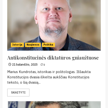
Istorija
Naujienos
Politika
Antikonstitucinės diktatūros gniaužtuose
21 balandžio, 2025
2
Marius Kundrotas, istorikas ir politologas. Iššaukta
Konstitucijos dvasia iškelta aukščiau Konstitucijos
teksto, o šią dvasią...
SKAITYTI